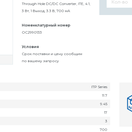
Through Hole DC/DC Converter, ITE, 4:1,
3 Вт, 1 Выход, 3.3 В, 700 мА
Номенклатурный номер
OC2990133
Условия
Cрок поставки и цену сообщим
по вашему запросу
ITP Series
11.7
9.45
17
3
700