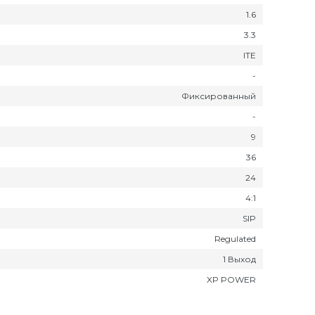
1.6
3.3
ITE
-
Фиксированный
-
9
36
24
4:1
SIP
Regulated
1 Выход
XP POWER