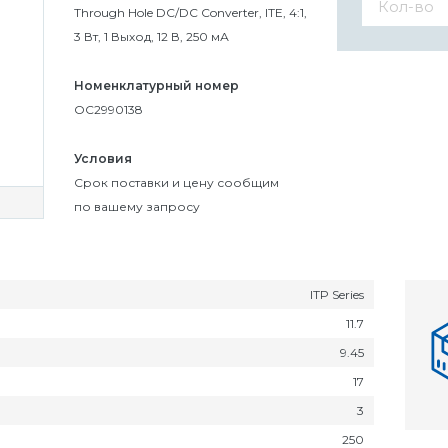
Through Hole DC/DC Converter, ITE, 4:1,
3 Вт, 1 Выход, 12 В, 250 мА
Номенклатурный номер
OC2990138
Условия
Cрок поставки и цену сообщим
по вашему запросу
ITP Series
11.7
9.45
17
3
250