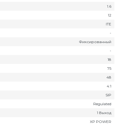
1.6
12
ITE
-
Фиксированный
-
18
75
48
4:1
SIP
Regulated
1 Выход
XP POWER