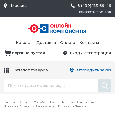
Москва
8 (499) 113-69-46
Заказать звонок
Средства Контроля
Статического
Электричества и
Тестирование и
Обеспечения
Измерение
Безопасности,
Каталог
Доставка
Оплата
Контакты
Товары для Чистых
Комнат
Корзина пустая
Вход
/
Регистрация
Устройства Защиты
Трансформаторы
Электроцепей
Каталог товаров
Отследить заказ
Устройства Подачи
Питания и Защиты
Химикаты и Клеи
Цепи
Электрическое
Главная
Оборудование
Каталог
Устройства Подачи Питания и Защиты Цепи
Источники Питания
Аксессуары для Источников Питания