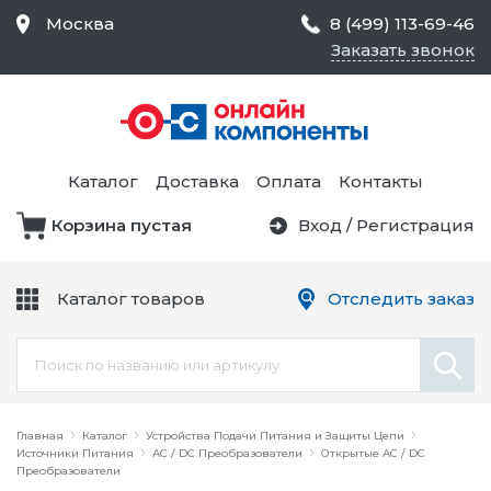
Москва
8 (499) 113-69-46
Заказать звонок
Средства Контроля
Статического
Электричества и
Тестирование и
Обеспечения
Измерение
Безопасности,
Каталог
Доставка
Оплата
Контакты
Товары для Чистых
Комнат
Корзина пустая
Вход
/
Регистрация
Устройства Защиты
Трансформаторы
Электроцепей
Каталог товаров
Отследить заказ
Устройства Подачи
Питания и Защиты
Химикаты и Клеи
Цепи
Электрическое
Главная
Оборудование
Каталог
Устройства Подачи Питания и Защиты Цепи
Источники Питания
AC / DC Преобразователи
Открытые AC / DC
Преобразователи