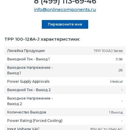
8 (499) 113-69-46
info@onlinecomponents.ru
Перезвоните мне
TPP 100-128A-J характеристики:
Линейка Продукции
TPP 100AJ Series
Выходной Ток - Выход 1
3.58
Выходное Напряжение -
28
Выход 1
Power Supply Approvals
Medical
Выходной Ток - Выход 2
-
Выходное Напряжение -
-
Выход 2
Количество Выходов
1 Выход
Power Rating (Forced Cooling)
-
Input Voltage VAC
85V AC to 264V AC