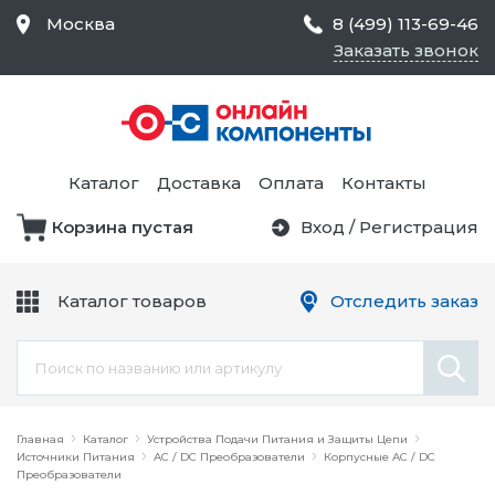
Москва
8 (499) 113-69-46
Заказать звонок
Средства Контроля
Статического
Электричества и
Тестирование и
Обеспечения
Измерение
Безопасности,
Каталог
Доставка
Оплата
Контакты
Товары для Чистых
Комнат
Корзина пустая
Вход
/
Регистрация
Устройства Защиты
Трансформаторы
Электроцепей
Каталог товаров
Отследить заказ
Устройства Подачи
Питания и Защиты
Химикаты и Клеи
Цепи
Электрическое
Главная
Оборудование
Каталог
Устройства Подачи Питания и Защиты Цепи
Источники Питания
AC / DC Преобразователи
Корпусные AC / DC
Преобразователи