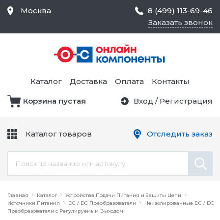
Москва
8 (499) 113-69-46
Заказать звонок
Средства Контроля
Статического
Электричества и
Тестирование и
Обеспечения
Измерение
Безопасности,
Каталог
Доставка
Оплата
Контакты
Товары для Чистых
Комнат
Корзина пустая
Вход
/
Регистрация
Устройства Защиты
Трансформаторы
Электроцепей
Каталог товаров
Отследить заказ
Устройства Подачи
Питания и Защиты
Химикаты и Клеи
Цепи
Электрическое
Главная
Оборудование
Каталог
Устройства Подачи Питания и Защиты Цепи
Источники Питания
DC / DC Преобразователи
Неизолированные DC / DC
Преобразователи с Регулируемым Выходом