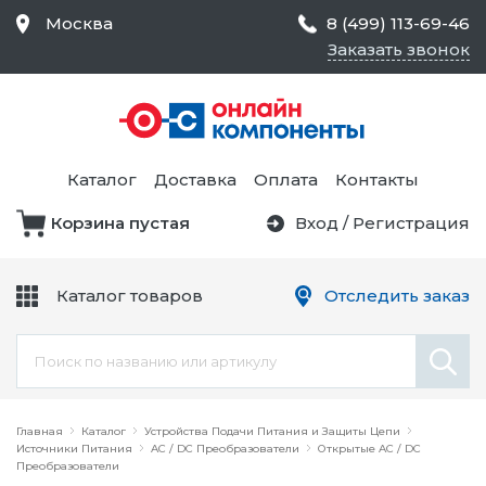
Москва
8 (499) 113-69-46
Заказать звонок
Средства Контроля
Статического
Электричества и
Тестирование и
Обеспечения
Измерение
Безопасности,
Каталог
Доставка
Оплата
Контакты
Товары для Чистых
Комнат
Корзина пустая
Вход
/
Регистрация
Устройства Защиты
Трансформаторы
Электроцепей
Каталог товаров
Отследить заказ
Устройства Подачи
Питания и Защиты
Химикаты и Клеи
Цепи
Электрическое
Главная
Оборудование
Каталог
Устройства Подачи Питания и Защиты Цепи
Источники Питания
AC / DC Преобразователи
Открытые AC / DC
Преобразователи