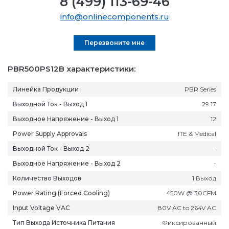
8 (499) 113-69-46
info@onlinecomponents.ru
Перезвоните мне
PBR500PS12B характеристики:
Линейка Продукции
PBR Series
Выходной Ток - Выход 1
29.17
Выходное Напряжение - Выход 1
12
Power Supply Approvals
ITE & Medical
Выходной Ток - Выход 2
-
Выходное Напряжение - Выход 2
-
Количество Выходов
1 Выход
Power Rating (Forced Cooling)
450W @ 30CFM
Input Voltage VAC
80V AC to 264V AC
Тип Выхода Источника Питания
Фиксированный