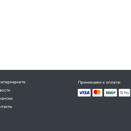
гипермаркете
Принимаем к оплате:
вости
кансии
нтакты