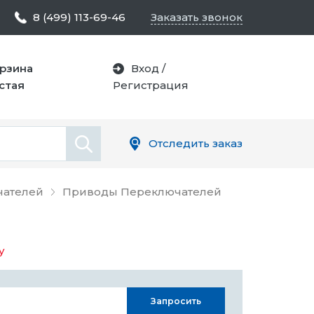
8 (499) 113-69-46
Заказать звонок
рзина
Вход
/
стая
Регистрация
Отследить заказ
чателей
Приводы Переключателей
у
Запросить