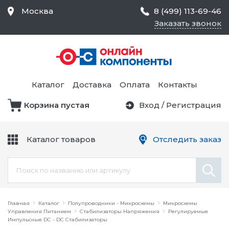
Москва
8 (499) 113-69-46
Заказать звонок
Средства Контроля
Статического
Электричества и
Тестирование и
Обеспечения
Измерение
Безопасности,
Каталог
Доставка
Оплата
Контакты
Товары для Чистых
Комнат
Корзина пустая
Вход
/
Регистрация
Устройства Защиты
Трансформаторы
Электроцепей
Каталог товаров
Отследить заказ
Устройства Подачи
Питания и Защиты
Химикаты и Клеи
Цепи
Электрическое
Главная
Оборудование
Каталог
Полупроводники - Микросхемы
Микросхемы
Управления Питанием
Стабилизаторы Напряжения
Регулируемые
Импульсные DC - DC Стабилизаторы