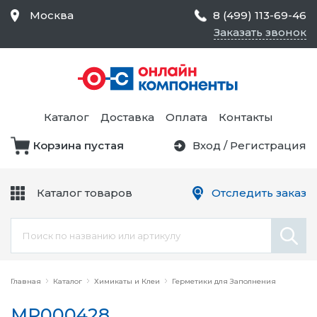
Москва
8 (499) 113-69-46
Заказать звонок
Средства Контроля
Статического
Электричества и
Тестирование и
Обеспечения
Измерение
Безопасности,
Каталог
Доставка
Оплата
Контакты
Товары для Чистых
Комнат
Корзина пустая
Вход
/
Регистрация
Устройства Защиты
Трансформаторы
Электроцепей
Каталог товаров
Отследить заказ
Устройства Подачи
Питания и Защиты
Химикаты и Клеи
Цепи
Электрическое
Главная
Оборудование
Каталог
Химикаты и Клеи
Герметики для Заполнения
MP000428