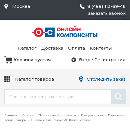
Москва
8 (499) 113-69-46
Заказать звонок
Средства Контроля
Статического
Электричества и
Тестирование и
Обеспечения
Измерение
Безопасности,
Каталог
Доставка
Оплата
Контакты
Товары для Чистых
Комнат
Корзина пустая
Вход
/
Регистрация
Устройства Защиты
Трансформаторы
Электроцепей
Каталог товаров
Отследить заказ
Устройства Подачи
Питания и Защиты
Химикаты и Клеи
Цепи
Электрическое
Главная
Оборудование
Каталог
Пассивные Компоненты
Конденсаторы
Пленочные
Конденсаторы
Силовые Пленочные AC Конденсаторы