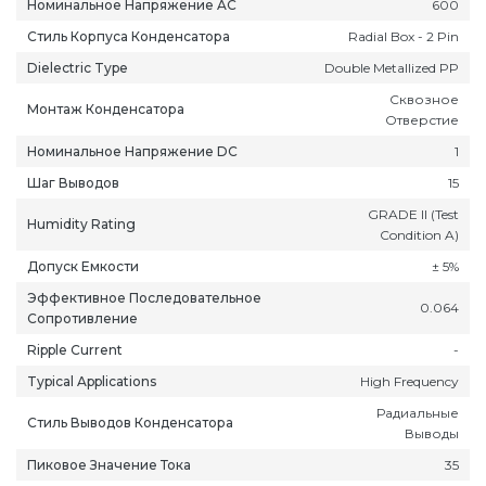
Номинальное Напряжение AC
600
Стиль Корпуса Конденсатора
Radial Box - 2 Pin
Dielectric Type
Double Metallized PP
Сквозное
Монтаж Конденсатора
Отверстие
Номинальное Напряжение DC
1
ань
Липецк
Нижний Новгород
Петропавлов
Шаг Выводов
15
ининград
Магадан
Новокузнецк
Подольск
GRADE II (Test
уга
Магас
Новороссийск
Псков
Humidity Rating
Condition A)
мерово
Магнитогорск
Новосибирск
Пятигорск
Допуск Емкости
± 5%
ров
Майкоп
Омск
Ростов-на-Д
Эффективное Последовательное
снодар
Махачкала
Оренбург
Рязань
0.064
Сопротивление
сноярск
Междуреченск
Орёл
Салехард
Ripple Current
-
ган
Мурманск
Пенза
Самара
Typical Applications
High Frequency
ск
Нальчик
Пермь
Саранск
Радиальные
зыл
Нарьян-Мар
Петрозаводск
Саратов
Стиль Выводов Конденсатора
Выводы
Пиковое Значение Тока
35