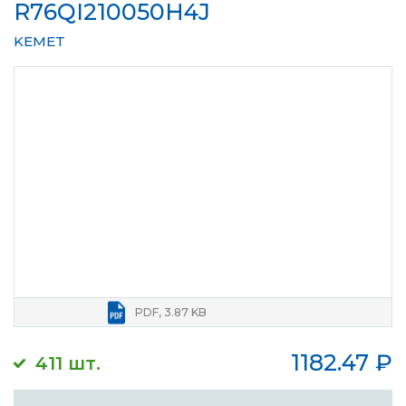
R76QI210050H4J
KEMET
PDF, 3.87 KB
1182.47
₽
411 шт.