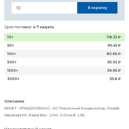
В корзину
Срок поставки:
4-7 недель
10+
118.25
₽
50+
99.45
₽
100+
80.66
₽
500+
65.92
₽
1500+
56.96
₽
3000+
55.8
₽
Описание
KEMET - R76QI210050H4J - AC Пленочный Конденсатор, Double
Metallized PP, Radial Box - 2 Pin, 0.01 мкФ, ± 5%