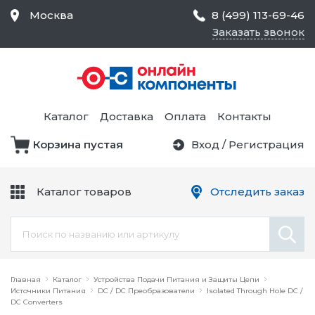
Москва
8 (499) 113-69-46
Заказать звонок
Средства Контроля
Статического
Электричества и
Тестирование и
Обеспечения
Измерение
Безопасности,
Каталог
Доставка
Оплата
Контакты
Товары для Чистых
Комнат
Корзина пустая
Вход
/
Регистрация
Устройства Защиты
Трансформаторы
Электроцепей
Каталог товаров
Отследить заказ
Устройства Подачи
Питания и Защиты
Химикаты и Клеи
Цепи
Электрическое
Главная
Оборудование
Каталог
Устройства Подачи Питания и Защиты Цепи
Источники Питания
DC / DC Преобразователи
Isolated Through Hole DC /
DC Converters