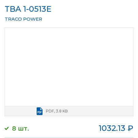
TBA 1-0513E
TRACO POWER
PDF, 3.8 KB
1032.13
₽
8 шт.