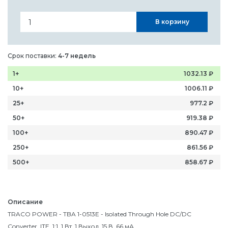
В корзину
Срок поставки:
4-7 недель
1+
1032.13
₽
10+
1006.11
₽
25+
977.2
₽
50+
919.38
₽
100+
890.47
₽
250+
861.56
₽
500+
858.67
₽
Описание
TRACO POWER - TBA 1-0513E - Isolated Through Hole DC/DC
Converter, ITE, 1:1, 1 Вт, 1 Выход, 15 В, 66 мА