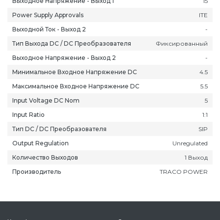
Выходное Напряжение - Выход 1
15
Power Supply Approvals
ITE
Выходной Ток - Выход 2
-
Тип Выхода DC / DC Преобразователя
Фиксированный
Выходное Напряжение - Выход 2
-
ань
Липецк
Нижний Новгород
Петропавлов
Минимальное Входное Напряжение DC
4.5
ининград
Магадан
Новокузнецк
Подольск
Максимальное Входное Напряжение DC
5.5
уга
Магас
Новороссийск
Псков
Input Voltage DC Nom
5
мерово
Магнитогорск
Новосибирск
Пятигорск
Input Ratio
1:1
ров
Майкоп
Омск
Ростов-на-Д
Тип DC / DC Преобразователя
SIP
снодар
Махачкала
Оренбург
Рязань
Output Regulation
Unregulated
сноярск
Междуреченск
Орёл
Салехард
Количество Выходов
1 Выход
ган
Мурманск
Пенза
Самара
Производитель
TRACO POWER
ск
Нальчик
Пермь
Саранск
зыл
Нарьян-Мар
Петрозаводск
Саратов