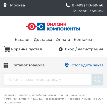
Москва
8 (499) 113-69-46
Заказать звонок
Средства Контроля
Статического
Электричества и
Тестирование и
Обеспечения
Измерение
Безопасности,
Каталог
Доставка
Оплата
Контакты
Товары для Чистых
Комнат
Корзина пустая
Вход
/
Регистрация
Устройства Защиты
Трансформаторы
Электроцепей
Каталог товаров
Отследить заказ
Устройства Подачи
Питания и Защиты
Химикаты и Клеи
Цепи
Электрическое
Главная
Оборудование
Каталог
Устройства Подачи Питания и Защиты Цепи
Источники Питания
DC / DC Преобразователи
Isolated Through Hole DC /
DC Converters