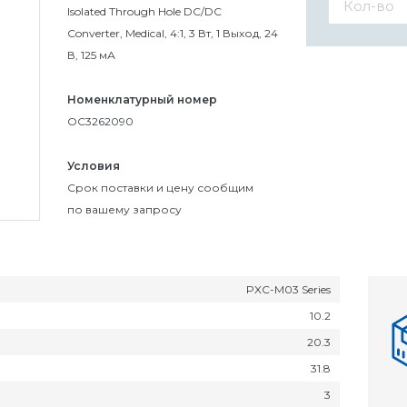
Isolated Through Hole DC/DC
Converter, Medical, 4:1, 3 Вт, 1 Выход, 24
В, 125 мА
Номенклатурный номер
OC3262090
Условия
Cрок поставки и цену сообщим
по вашему запросу
PXC-M03 Series
10.2
20.3
31.8
3