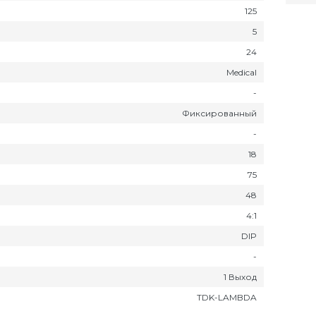
125
5
24
Medical
-
Фиксированный
-
18
75
48
4:1
DIP
-
1 Выход
TDK-LAMBDA