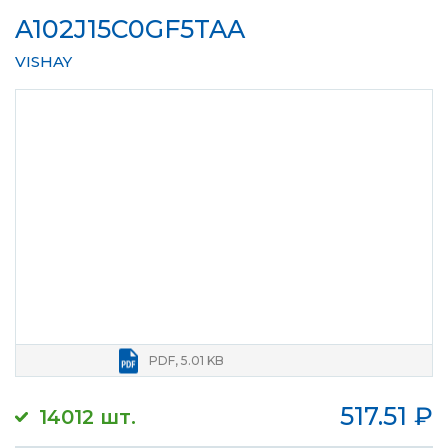
A102J15C0GF5TAA
VISHAY
PDF, 5.01 KB
517.51
₽
14012 шт.