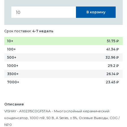
В корзину
Срок поставки:
4-7 недель
10+
51.75
₽
100+
41.34
₽
500+
32.96
₽
1000+
29.2
₽
3500+
26.14
₽
7000+
23.45
₽
Описание
VISHAY - A102J15C0GF5TAA - Многослойный керамический
конденсатор, 1000 пФ, 50 В, A Series, ± 5%, Осевые Выводы, C0G /
NP0