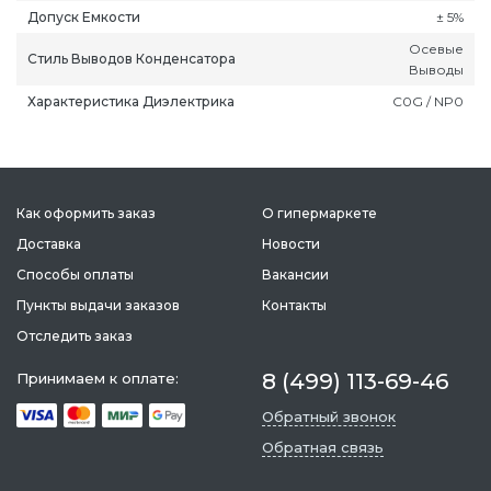
Допуск Емкости
± 5%
Осевые
Стиль Выводов Конденсатора
Выводы
Характеристика Диэлектрика
C0G / NP0
ань
Липецк
Нижний Новгород
Петропавлов
ининград
Магадан
Новокузнецк
Подольск
Как оформить заказ
О гипермаркете
уга
Магас
Новороссийск
Псков
Доставка
Новости
мерово
Магнитогорск
Новосибирск
Пятигорск
Способы оплаты
Вакансии
ров
Майкоп
Омск
Ростов-на-Д
снодар
Пункты выдачи заказов
Махачкала
Оренбург
Контакты
Рязань
сноярск
Междуреченск
Орёл
Салехард
Отследить заказ
ган
Мурманск
Пенза
Самара
8 (499) 113-69-46
Принимаем к оплате:
ск
Нальчик
Пермь
Саранск
Обратный звонок
зыл
Нарьян-Мар
Петрозаводск
Саратов
Обратная связь