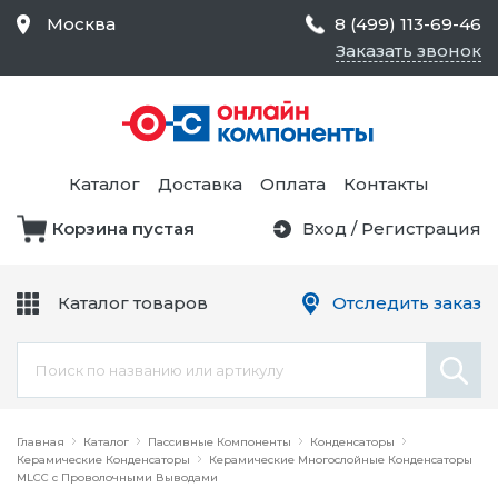
Москва
8 (499) 113-69-46
Заказать звонок
Средства Контроля
Статического
Электричества и
Тестирование и
Обеспечения
Измерение
Безопасности,
Каталог
Доставка
Оплата
Контакты
Товары для Чистых
Комнат
Корзина пустая
Вход
/
Регистрация
Устройства Защиты
Трансформаторы
Электроцепей
Каталог товаров
Отследить заказ
Устройства Подачи
Питания и Защиты
Химикаты и Клеи
Цепи
Электрическое
Главная
Оборудование
Каталог
Пассивные Компоненты
Конденсаторы
Керамические Конденсаторы
Керамические Многослойные Конденсаторы
MLCC с Проволочными Выводами