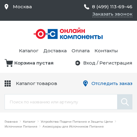
Москва
8 (499) 113-69-46
Заказать звонок
Средства Контроля
Статического
Электричества и
Тестирование и
Обеспечения
Измерение
Безопасности,
Каталог
Доставка
Оплата
Контакты
Товары для Чистых
Комнат
Корзина пустая
Вход
/
Регистрация
Устройства Защиты
Трансформаторы
Электроцепей
Каталог товаров
Отследить заказ
Устройства Подачи
Питания и Защиты
Химикаты и Клеи
Цепи
Электрическое
Главная
Оборудование
Каталог
Устройства Подачи Питания и Защиты Цепи
Источники Питания
Аксессуары для Источников Питания