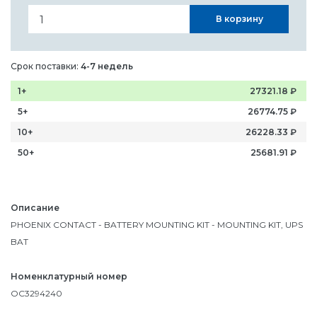
В корзину
Срок поставки:
4-7 недель
1+
27321.18
₽
5+
26774.75
₽
10+
26228.33
₽
50+
25681.91
₽
Описание
PHOENIX CONTACT - BATTERY MOUNTING KIT - MOUNTING KIT, UPS
BAT
Номенклатурный номер
OC3294240