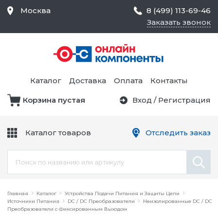
Москва
8 (499) 113-69-46
Заказать звонок
Средства Контроля
Статического
Электричества и
Тестирование и
Обеспечения
Измерение
Безопасности,
Каталог
Доставка
Оплата
Контакты
Товары для Чистых
Комнат
Корзина пустая
Вход
/
Регистрация
Устройства Защиты
Трансформаторы
Электроцепей
Каталог товаров
Отследить заказ
Устройства Подачи
Питания и Защиты
Химикаты и Клеи
Цепи
Электрическое
Главная
Оборудование
Каталог
Устройства Подачи Питания и Защиты Цепи
Источники Питания
DC / DC Преобразователи
Неизолированные DC / DC
Преобразователи с Фиксированным Выходом