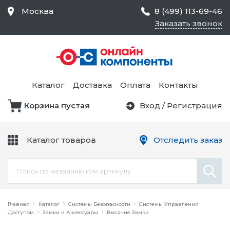
Москва
8 (499) 113-69-46
Заказать звонок
Средства Контроля
Статического
Электричества и
Тестирование и
Обеспечения
Измерение
Безопасности,
Каталог
Доставка
Оплата
Контакты
Товары для Чистых
Комнат
Корзина пустая
Вход
/
Регистрация
Устройства Защиты
Трансформаторы
Электроцепей
Каталог товаров
Отследить заказ
Устройства Подачи
Питания и Защиты
Химикаты и Клеи
Цепи
Электрическое
Главная
Оборудование
Каталог
Системы Безопасности
Системы Управления
Доступом
Замки и Аксессуары
Висячие Замки