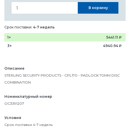
В корзину
Срок поставки:
4-7 недель
1+
5441.11
₽
3+
4940.94
₽
Описание
STERLING SECURITY PRODUCTS - CPL170 - PADLOCK 70MM DISC
COMBINATION
Номенклатурный номер
OC3391207
Условия
Срок поставки 4-7 недель