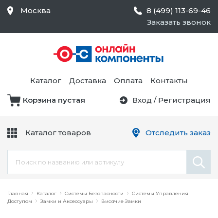
Москва
8 (499) 113-69-46
Заказать звонок
Средства Контроля
Статического
Электричества и
Тестирование и
Обеспечения
Измерение
Безопасности,
Каталог
Доставка
Оплата
Контакты
Товары для Чистых
Комнат
Корзина пустая
Вход
/
Регистрация
Устройства Защиты
Трансформаторы
Электроцепей
Каталог товаров
Отследить заказ
Устройства Подачи
Питания и Защиты
Химикаты и Клеи
Цепи
Электрическое
Главная
Оборудование
Каталог
Системы Безопасности
Системы Управления
Доступом
Замки и Аксессуары
Висячие Замки