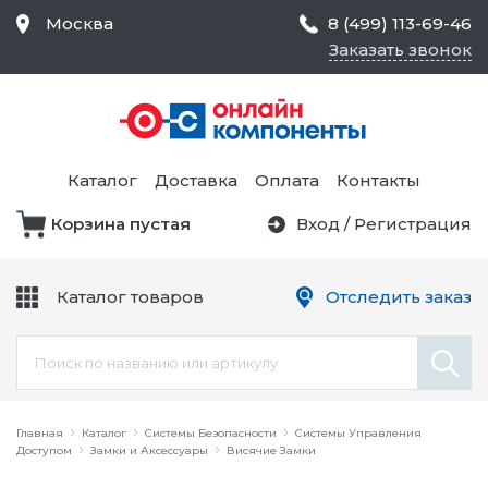
Москва
8 (499) 113-69-46
Заказать звонок
Средства Контроля
Статического
Электричества и
Тестирование и
Обеспечения
Измерение
Безопасности,
Каталог
Доставка
Оплата
Контакты
Товары для Чистых
Комнат
Корзина пустая
Вход
/
Регистрация
Устройства Защиты
Трансформаторы
Электроцепей
Каталог товаров
Отследить заказ
Устройства Подачи
Питания и Защиты
Химикаты и Клеи
Цепи
Электрическое
Главная
Оборудование
Каталог
Системы Безопасности
Системы Управления
Доступом
Замки и Аксессуары
Висячие Замки