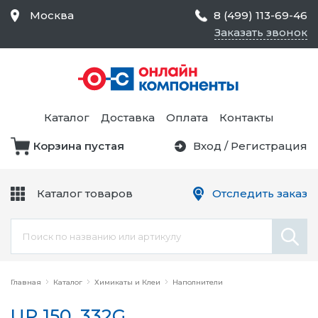
Москва
8 (499) 113-69-46
Заказать звонок
Средства Контроля
Статического
Электричества и
Тестирование и
Обеспечения
Измерение
Безопасности,
Каталог
Доставка
Оплата
Контакты
Товары для Чистых
Комнат
Корзина пустая
Вход
/
Регистрация
Устройства Защиты
Трансформаторы
Электроцепей
Каталог товаров
Отследить заказ
Устройства Подачи
Питания и Защиты
Химикаты и Клеи
Цепи
Электрическое
Главная
Оборудование
Каталог
Химикаты и Клеи
Наполнители
UP 150, 332G