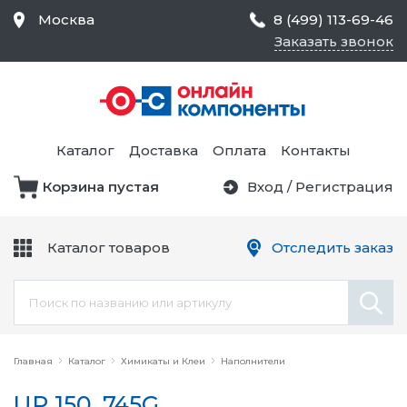
Москва
8 (499) 113-69-46
Заказать звонок
Средства Контроля
Статического
Электричества и
Тестирование и
Обеспечения
Измерение
Безопасности,
Каталог
Доставка
Оплата
Контакты
Товары для Чистых
Комнат
Корзина пустая
Вход
/
Регистрация
Устройства Защиты
Трансформаторы
Электроцепей
Каталог товаров
Отследить заказ
Устройства Подачи
Питания и Защиты
Химикаты и Клеи
Цепи
Электрическое
Главная
Оборудование
Каталог
Химикаты и Клеи
Наполнители
UP 150, 745G