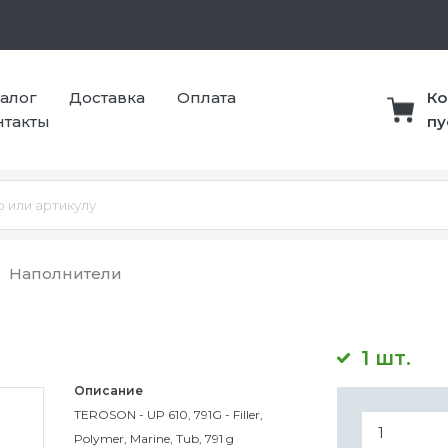
талог
Доставка
Оплата
Ко
нтакты
пу
Наполнители
1 шт.
Описание
TEROSON - UP 610, 791G - Filler,
Polymer, Marine, Tub, 791 g