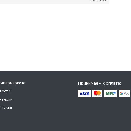
гипермаркете
Принимаем к оплате:
вости
кансии
нтакты