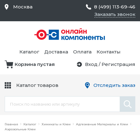
Москва
8 (499) 113-69-46
Заказать звонок
Средства Контроля
Статического
Электричества и
Тестирование и
Обеспечения
Измерение
Безопасности,
Каталог
Доставка
Оплата
Контакты
Товары для Чистых
Комнат
Корзина пустая
Вход
/
Регистрация
Устройства Защиты
Трансформаторы
Электроцепей
Каталог товаров
Отследить заказ
Устройства Подачи
Питания и Защиты
Химикаты и Клеи
Цепи
Электрическое
Главная
Оборудование
Каталог
Химикаты и Клеи
Адгезивные Материалы и Клеи
Аэрозольные Клеи