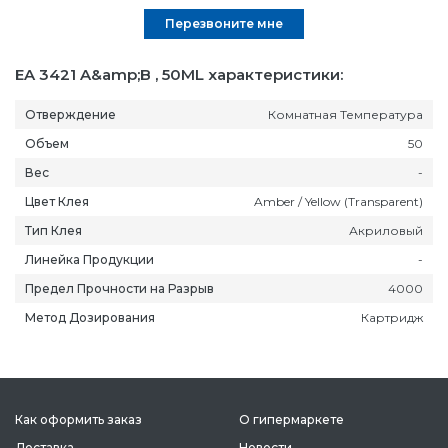
Перезвоните мне
EA 3421 A&amp;B , 50ML характеристики:
Отверждение
Комнатная Температура
Объем
50
Вес
-
Цвет Клея
Amber / Yellow (Transparent)
Тип Клея
Акриловый
Линейка Продукции
-
Предел Прочности на Разрыв
4000
Метод Дозирования
Картридж
Как оформить заказ
О гипермаркете
Доставка
Новости