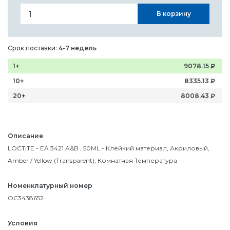
В корзину
Срок поставки:
4-7 недель
1+
9078.15
₽
10+
8335.13
₽
20+
8008.43
₽
Описание
LOCTITE - EA 3421 A&B , 50ML - Клейкий материал, Акриловый,
Amber / Yellow (Transparent), Комнатная Температура
Номенклатурный номер
OC3438652
Условия