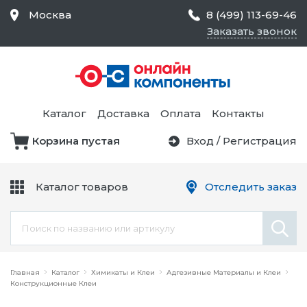
Москва
8 (499) 113-69-46
Заказать звонок
Средства Контроля
Статического
Электричества и
Тестирование и
Обеспечения
Измерение
Безопасности,
Каталог
Доставка
Оплата
Контакты
Товары для Чистых
Комнат
Корзина пустая
Вход
/
Регистрация
Устройства Защиты
Трансформаторы
Электроцепей
Каталог товаров
Отследить заказ
Устройства Подачи
Питания и Защиты
Химикаты и Клеи
Цепи
Электрическое
Главная
Оборудование
Каталог
Химикаты и Клеи
Адгезивные Материалы и Клеи
Конструкционные Клеи