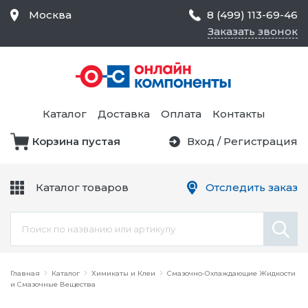
Москва
8 (499) 113-69-46
Заказать звонок
Средства Контроля
Статического
Электричества и
Тестирование и
Обеспечения
Измерение
Безопасности,
Каталог
Доставка
Оплата
Контакты
Товары для Чистых
Комнат
Корзина пустая
Вход
/
Регистрация
Устройства Защиты
Трансформаторы
Электроцепей
Каталог товаров
Отследить заказ
Устройства Подачи
Питания и Защиты
Химикаты и Клеи
Цепи
Электрическое
Главная
Оборудование
Каталог
Химикаты и Клеи
Смазочно-Охлаждающие Жидкости
и Смазочные Вещества