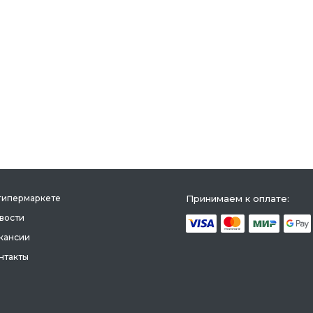
гипермаркете
Принимаем к оплате:
вости
кансии
нтакты