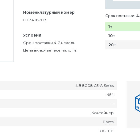
Номенклатурный номер
Срок поставки:
4
OC3438708
1+
Условия
10+
Срок поставки 4-7 недель
20+
Цена включает все налоги
LB 8008 C5-A Series
454
-
Контейнер
Паста
LOCTITE