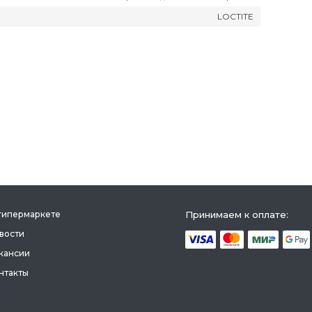
LOCTITE
гипермаркете
Принимаем к оплате:
вости
кансии
нтакты