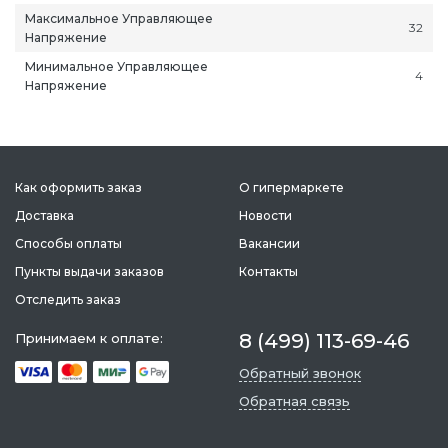
Максимальное Управляющее
32
Напряжение
Минимальное Управляющее
4
Напряжение
ань
Липецк
Нижний Новгород
Петропавлов
ининград
Магадан
Новокузнецк
Подольск
Как оформить заказ
О гипермаркете
уга
Магас
Новороссийск
Псков
Доставка
Новости
мерово
Магнитогорск
Новосибирск
Пятигорск
Способы оплаты
Вакансии
ров
Майкоп
Омск
Ростов-на-Д
Пункты выдачи заказов
Контакты
снодар
Махачкала
Оренбург
Рязань
Отследить заказ
сноярск
Междуреченск
Орёл
Салехард
ган
Мурманск
Пенза
Самара
8 (499) 113-69-46
Принимаем к оплате:
ск
Нальчик
Пермь
Саранск
Обратный звонок
зыл
Нарьян-Мар
Петрозаводск
Саратов
Обратная связь