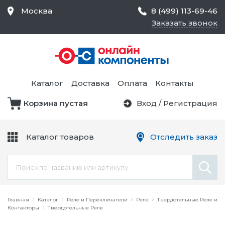
Москва
8 (499) 113-69-46
Заказать звонок
Средства Контроля
Статического
Электричества и
Тестирование и
Обеспечения
Измерение
Безопасности,
Каталог
Доставка
Оплата
Контакты
Товары для Чистых
Комнат
Корзина пустая
Вход
/
Регистрация
Устройства Защиты
Трансформаторы
Электроцепей
Каталог товаров
Отследить заказ
Устройства Подачи
Питания и Защиты
Химикаты и Клеи
Цепи
Электрическое
Главная
Оборудование
Каталог
Реле и Переключатели
Реле
Твердотельные Реле и
Контакторы
Твердотельные Реле