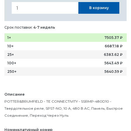
В корзину
Срок поставки:
4-7 недель
1+
7505.37
₽
10+
6687.18
₽
25+
6383.62
₽
100+
5643.49
₽
250+
5640.59
₽
Описание
POTTER&BRUMFIELD - TE CONNECTIVITY - SSRMP-480D10 -
Твердотельное реле, SPST-NO, 10 А, 480 В AC, Панель, Быстрое
Соединение, Переход Через Нуль
Номенклатурный номер