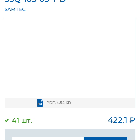
SAMTEC
PDF, 4.54 KB
422.1
₽
41 шт.