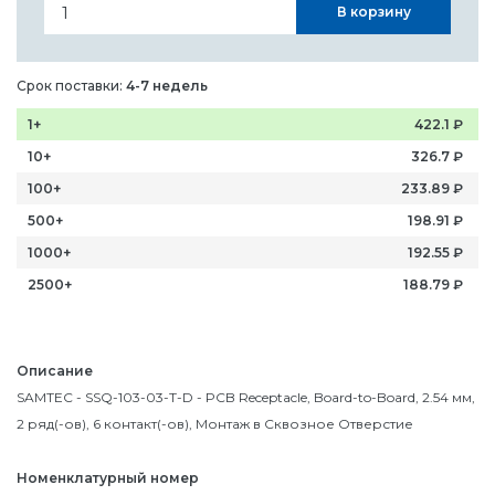
В корзину
Срок поставки:
4-7 недель
1+
422.1
₽
10+
326.7
₽
100+
233.89
₽
500+
198.91
₽
1000+
192.55
₽
2500+
188.79
₽
Описание
SAMTEC - SSQ-103-03-T-D - PCB Receptacle, Board-to-Board, 2.54 мм,
2 ряд(-ов), 6 контакт(-ов), Монтаж в Сквозное Отверстие
Номенклатурный номер