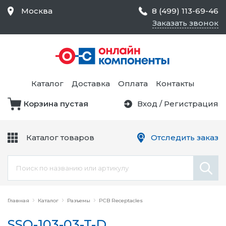
Москва
8 (499) 113-69-46
Заказать звонок
Средства Контроля
Статического
Электричества и
Тестирование и
Обеспечения
Измерение
Безопасности,
Каталог
Доставка
Оплата
Контакты
Товары для Чистых
Комнат
Корзина пустая
Вход
/
Регистрация
Устройства Защиты
Трансформаторы
Электроцепей
Каталог товаров
Отследить заказ
Устройства Подачи
Питания и Защиты
Химикаты и Клеи
Цепи
Электрическое
Главная
Оборудование
Каталог
Разъемы
PCB Receptacles
SSQ-103-03-T-D