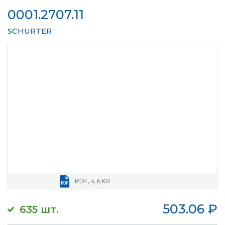
0001.2707.11
SCHURTER
PDF, 4.6 KB
503.06
₽
635 шт.