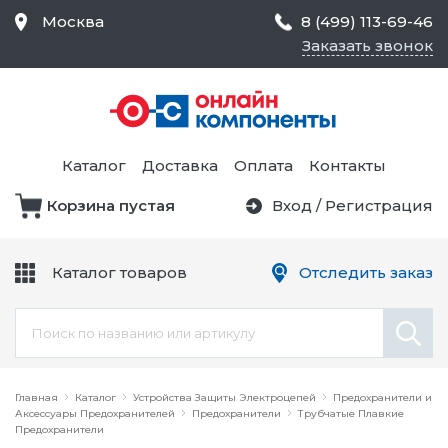
Москва
8 (499) 113-69-46
Заказать звонок
Средства Контроля
Статического
Электричества и
Тестирование и
Обеспечения
Измерение
Безопасности,
Каталог
Доставка
Оплата
Контакты
Товары для Чистых
Комнат
Корзина пустая
Вход
/
Регистрация
Устройства Защиты
Трансформаторы
Электроцепей
Каталог товаров
Отследить заказ
Устройства Подачи
Питания и Защиты
Химикаты и Клеи
Цепи
Электрическое
Главная
Оборудование
Каталог
Устройства Защиты Электроцепей
Предохранители и
Аксессуары Предохранителей
Предохранители
Трубчатые Плавкие
Предохранители