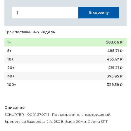
В корзину
Срок поставки:
4-7 недель
1+
503.06
₽
5+
485.71
₽
10+
465.47
₽
20+
419.21
₽
40+
375.85
₽
100+
329.59
₽
Описание
SCHURTER - 0001.2707.11 - Предохранитель, картриджный,
Временная Задержка, 2 А, 250 В, 5мм x 20мм, Серия SPT