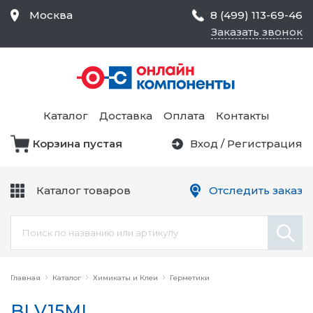
Москва
8 (499) 113-69-46
Заказать звонок
Средства Контроля
Статического
Электричества и
Тестирование и
Обеспечения
Измерение
Безопасности,
Каталог
Доставка
Оплата
Контакты
Товары для Чистых
Комнат
Корзина пустая
Вход
/
Регистрация
Устройства Защиты
Трансформаторы
Электроцепей
Каталог товаров
Отследить заказ
Устройства Подачи
Питания и Защиты
Химикаты и Клеи
Цепи
Электрическое
Главная
Оборудование
Каталог
Химикаты и Клеи
Герметики
BLV15ML