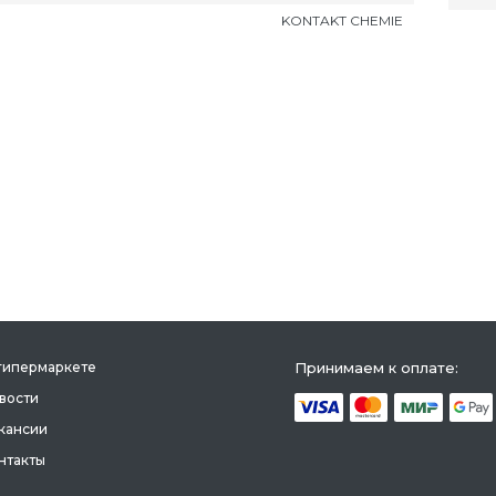
KONTAKT CHEMIE
гипермаркете
Принимаем к оплате:
вости
кансии
нтакты