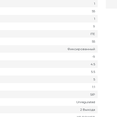
1
55
1
9
ITE
55
Фиксированный
-9
4.5
5.5
5
1:1
SIP
Unregulated
2 Выхода