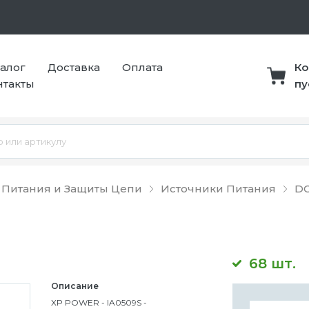
талог
Доставка
Оплата
Ко
нтакты
пу
 Питания и Защиты Цепи
Источники Питания
DC
68 шт.
Описание
XP POWER - IA0509S -