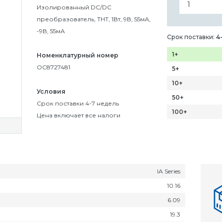
Изолированный DC/DC
преобразователь, THT, 1Вт, 9В, 55мА,
-9В, 55мА
Срок поставки:
4
1+
Номенклатурный номер
OC8727481
5+
10+
Условия
50+
Срок поставки 4-7 недель
100+
Цена включает все налоги
IA Series
10.16
6.09
19.3