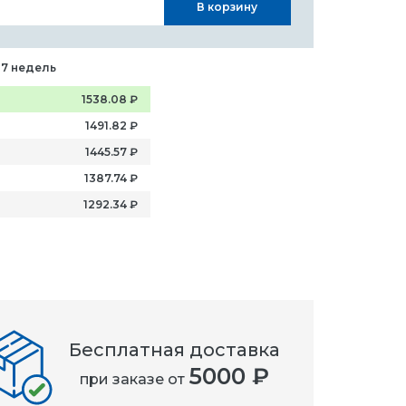
В корзину
-7 недель
1538.08
₽
1491.82
₽
1445.57
₽
1387.74
₽
1292.34
₽
Бесплатная доставка
5000 ₽
при заказе от