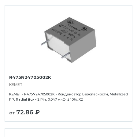
R475N24705002K
KEMET
KEMET - R475N24705002K - Конденсатор Безопасности, Metallized
PP, Radial Box - 2 Pin, 0.047 мкФ, ± 10%, X2
72.86 ₽
от