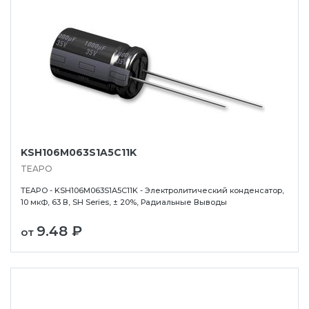
KSH106M063S1A5C11K
TEAPO
TEAPO - KSH106M063S1A5C11K - Электролитический конденсатор,
10 мкФ, 63 В, SH Series, ± 20%, Радиальные Выводы
9.48 ₽
от