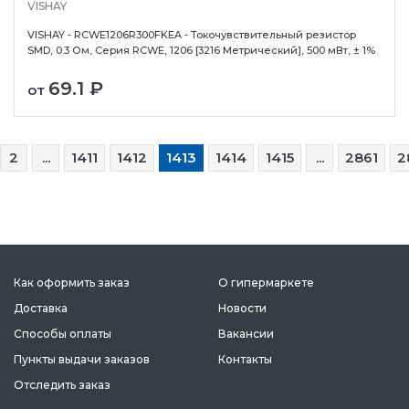
VISHAY
VISHAY - RCWE1206R300FKEA - Токочувствительный резистор
SMD, 0.3 Ом, Серия RCWE, 1206 [3216 Метрический], 500 мВт, ± 1%
69.1 ₽
от
2
...
1411
1412
1413
1414
1415
...
2861
2
Как оформить заказ
О гипермаркете
Доставка
Новости
Способы оплаты
Вакансии
Пункты выдачи заказов
Контакты
Отследить заказ