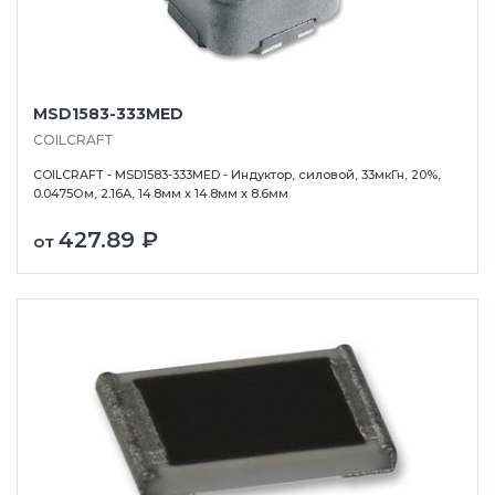
MSD1583-333MED
COILCRAFT
COILCRAFT - MSD1583-333MED - Индуктор, силовой, 33мкГн, 20%,
0.0475Ом, 2.16А, 14.8мм x 14.8мм x 8.6мм
427.89 ₽
от