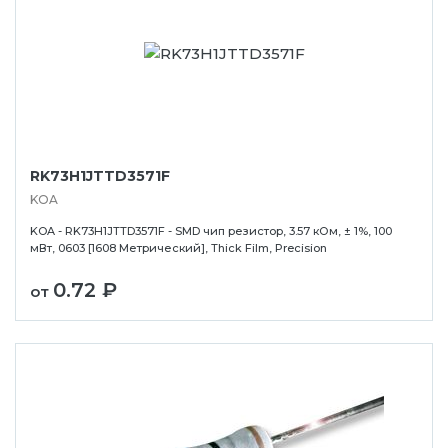
RK73H1JTTD3571F
KOA
KOA - RK73H1JTTD3571F - SMD чип резистор, 3.57 кОм, ± 1%, 100
мВт, 0603 [1608 Метрический], Thick Film, Precision
0.72 ₽
от