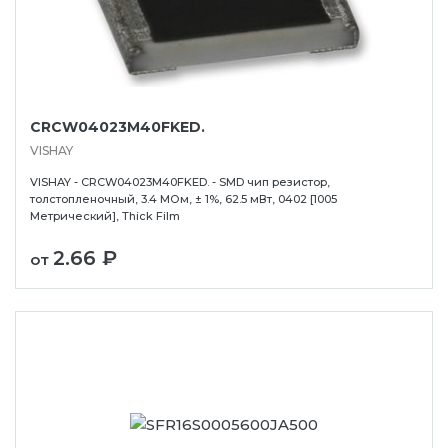
CRCW04023M40FKED.
VISHAY
VISHAY - CRCW04023M40FKED. - SMD чип резистор,
толстопленочный, 3.4 МОм, ± 1%, 62.5 мВт, 0402 [1005
Метрический], Thick Film
2.66 ₽
от