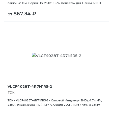
пайки, 33 Ом, Серия HS, 25 Вт, ± 5%, Лепесток для Пайки, 550 В
867.34 ₽
от
VLCF4028T-4R7N1R5-2
TDK
TDK - VLCF4028T-4R7N1R5-2 - Силовой Индуктор (SMD), 4.7 мкГн,
2.18 А, Экранированный, 1.57 А, Серия VLCF, 4мм x 4мм x 2.8мм