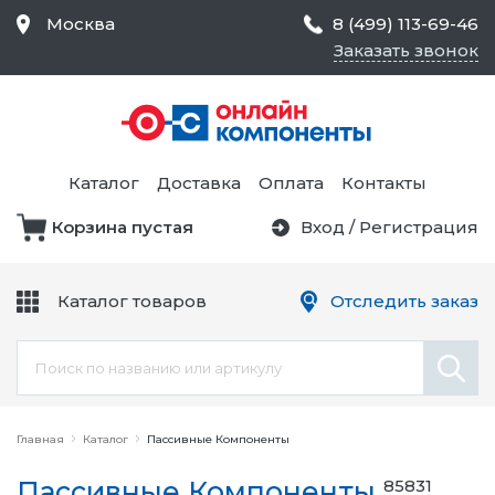
Москва
8 (499) 113-69-46
Заказать звонок
Средства Контроля
Статического
Электричества и
Тестирование и
Обеспечения
Измерение
Безопасности,
Каталог
Доставка
Оплата
Контакты
Товары для Чистых
Комнат
Корзина пустая
Вход
/
Регистрация
Устройства Защиты
Трансформаторы
Электроцепей
Каталог товаров
Отследить заказ
Устройства Подачи
Питания и Защиты
Химикаты и Клеи
Цепи
Электрическое
Главная
Оборудование
Каталог
Пассивные Компоненты
Пассивные Компоненты
85831