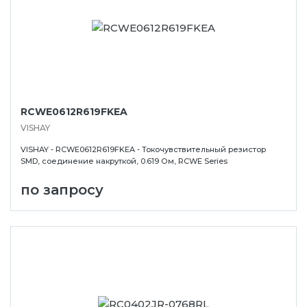
RCWE0612R619FKEA
VISHAY
VISHAY - RCWE0612R619FKEA - Токочувствительный резистор
SMD, соединение накруткой, 0.619 Ом, RCWE Series
по запросу