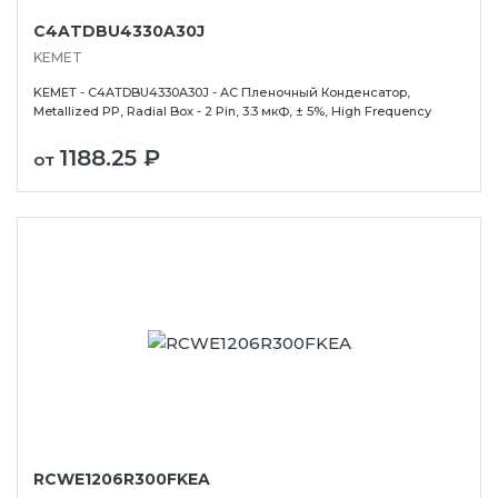
C4ATDBU4330A30J
KEMET
KEMET - C4ATDBU4330A30J - AC Пленочный Конденсатор,
Metallized PP, Radial Box - 2 Pin, 3.3 мкФ, ± 5%, High Frequency
1188.25 ₽
от
RCWE1206R300FKEA