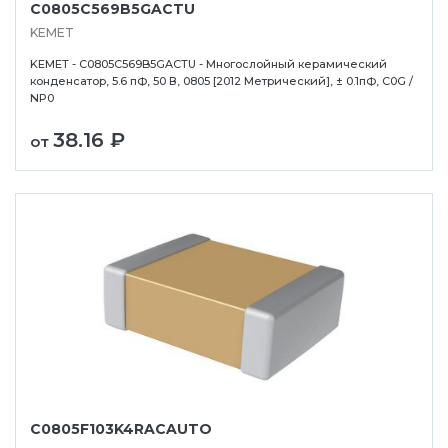
C0805C569B5GACTU
KEMET
KEMET - C0805C569B5GACTU - Многослойный керамический
конденсатор, 5.6 пФ, 50 В, 0805 [2012 Метрический], ± 0.1пФ, C0G /
NP0
38.16 ₽
от
C0805F103K4RACAUTO