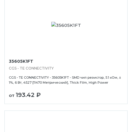
35605K1FT
CGS - TE CONNECTIVITY
CGS - TE CONNECTIVITY - 35605K1FT - SMD чип резистор, 5.1 кОм, ±
1%, 6 Вт, 4527 [11470 Метрический], Thick Film, High Power
193.42 ₽
от