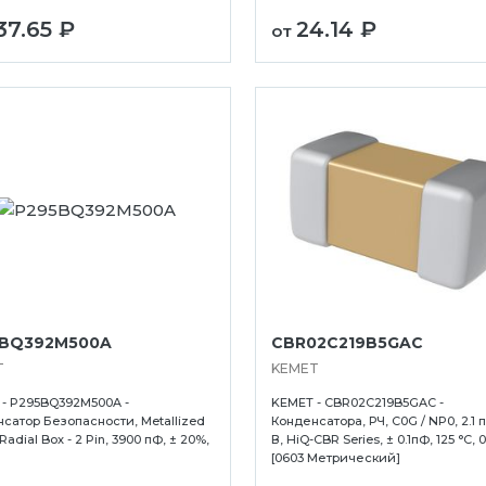
37.65 ₽
24.14 ₽
от
5BQ392M500A
CBR02C219B5GAC
T
KEMET
- P295BQ392M500A -
KEMET - CBR02C219B5GAC -
сатор Безопасности, Metallized
Конденсатора, РЧ, C0G / NP0, 2.1 п
Radial Box - 2 Pin, 3900 пФ, ± 20%,
В, HiQ-CBR Series, ± 0.1пФ, 125 °C, 
[0603 Метрический]