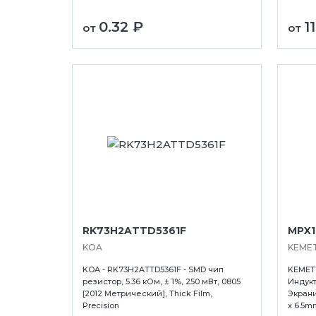
0.32 ₽
1
от
от
RK73H2ATTD5361F
MPX1
KOA
KEME
KOA - RK73H2ATTD5361F - SMD чип
KEMET 
резистор, 5.36 кОм, ± 1%, 250 мВт, 0805
Индукто
[2012 Метрический], Thick Film,
Экрани
Precision
x 6.5m