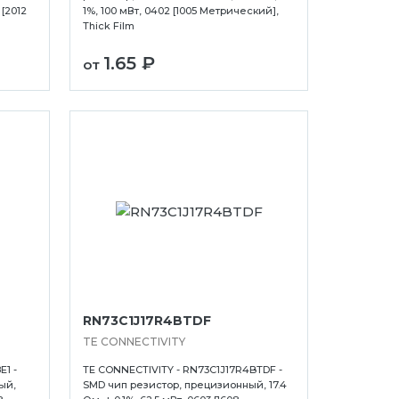
 [2012
1%, 100 мВт, 0402 [1005 Метрический],
Thick Film
1.65 ₽
от
RN73C1J17R4BTDF
TE CONNECTIVITY
1 -
TE CONNECTIVITY - RN73C1J17R4BTDF -
ый,
SMD чип резистор, прецизионный, 17.4