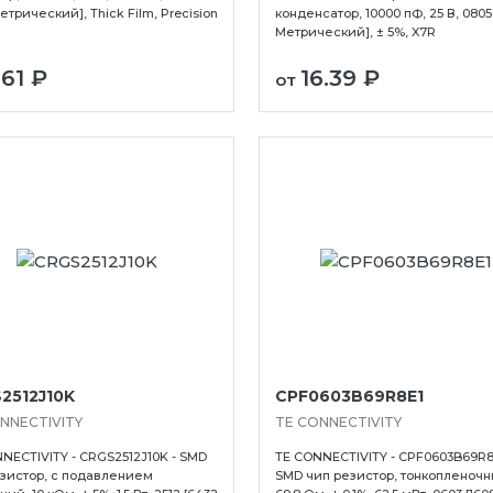
Метрический], Thick Film, Precision
конденсатор, 10000 пФ, 25 В, 0805
Метрический], ± 5%, X7R
.61 ₽
16.39 ₽
от
2512J10K
CPF0603B69R8E1
NNECTIVITY
TE CONNECTIVITY
NECTIVITY - CRGS2512J10K - SMD
TE CONNECTIVITY - CPF0603B69R8E
зистор, с подавлением
SMD чип резистор, тонкопленочн