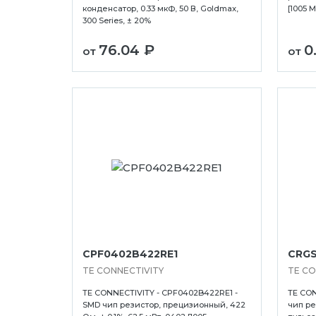
конденсатор, 0.33 мкФ, 50 В, Goldmax,
[1005 
300 Series, ± 20%
76.04 ₽
0
от
от
CPF0402B422RE1
CRGS
TE CONNECTIVITY
TE CO
TE CONNECTIVITY - CPF0402B422RE1 -
TE CON
SMD чип резистор, прецизионный, 422
чип ре