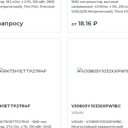
р, 18.2 кОм, ± 0.1%, 100 мВт, 0805
SMD чип резистор, высокое
Метрический], Thin Film, Precision
напряжение, 43 МОм, ± 5%, 250 м
1206 [3216 Метрический], Thick Fi
запросу
18.16 ₽
от
H1ETTP27R4F
VJ0805Y103JXXPW1BC
VISHAY
RK73H1ETTP27R4F - SMD чип
VISHAY - VJ0805Y103JXXPW1BC -
ор, 27.4 Ом, ± 1%, 100 мВт, 0402
Многослойный керамический