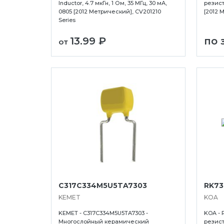
Inductor, 4.7 мкГн, 1 Ом, 35 МГц, 30 мА,
резисто
0805 [2012 Метрический], CV201210
[2012 
Series
13.99 ₽
по 
от
C317C334M5U5TA7303
RK73
KEMET
KOA
KEMET - C317C334M5U5TA7303 -
KOA - 
Многослойный керамический
резист