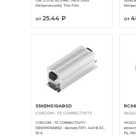
Ом, ± 0.1%, 62.5 мВт, 0402 [1005
пульсац
Метрический], Thin Film
Метри
25.44 ₽
4
от
от
авловск-Камчатский
Севастополь
Тольятти
ьск
Серпухов
Томск
Симферополь
Туапсе
55KEMS10ABSD
RC06
рск
Смоленск
Тула
CORCOM - TE CONNECTIVITY
YAGE
-на-Дону
Сочи
Тюмень
CORCOM - TE CONNECTIVITY -
YAGEO 
Ставрополь
Улан-Удэ
55KEMS10ABSD - Фильтр ЛЭП, 440 В AC,
резист
55 А
1%, 10
рд
Сургут
Ульяновск