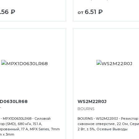
1.56 ₽
6.51 ₽
от
D0630LR68
WS2M22R0J
T
BOURNS
- MPX1D0630LR68 - Силовой
BOURNS - WS2M22R0J - Резистор
р (SMD), 680 нГн, 15.1 А,
сквозное отверстие, 22 Ом, Сер
рованный, 17 А, MPX Series, 7mm
2 Вт, ± 5%, Осевые Выводы
m x 3mm