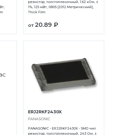
резистор, толстопленочный, 1.62 кОм, ±
Вт,
1%, 125 мВт, 0805 [2012 Метрический],
lm
Thick Film
20.89 ₽
от
ERJ2RKF2430X
PANASONIC
PANASONIC - ERJ2RKF2430X - SMD чип
резистор, толстопленочный, 243 Ом, ±