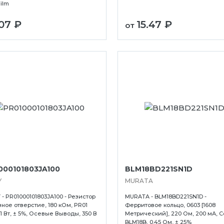
Film
кое
Черкесск
.07 ₽
15.47 ₽
Чита
от
Электросталь
000101803JA100
BLM18BD221SN1D
Y
MURATA
 - PR01000101803JA100 - Резистор
MURATA - BLM18BD221SN1D -
зное отверстие, 180 кОм, PR01
Ферритовое кольцо, 0603 [1608
, 1 Вт, ± 5%, Осевые Выводы, 350 В
Метрический], 220 Ом, 200 мА, 
BLM18B, 0.45 Ом, ± 25%