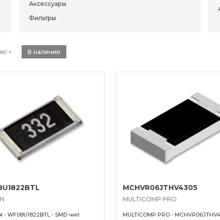
Аксессуары
Фильтры
ию ↑
В наличии
U1822BTL
MCHVR06JTHV4305
IN
MULTICOMP PRO
 - WF08U1822BTL - SMD чип
MULTICOMP PRO - MCHVR06JTHV4