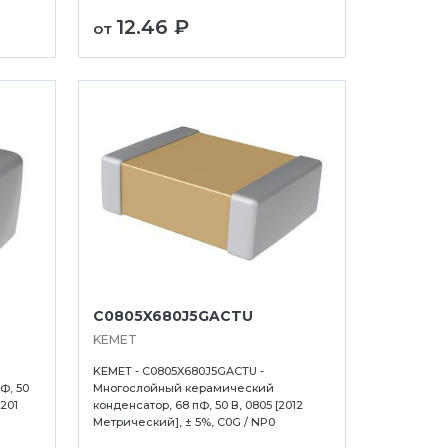
12.46 ₽
от
C0805X680J5GACTU
KEMET
KEMET - C0805X680J5GACTU -
Ф, 50
Многослойный керамический
0201
конденсатор, 68 пФ, 50 В, 0805 [2012
Метрический], ± 5%, C0G / NP0