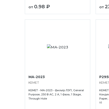
0.98 ₽
2
от
от
MA-2023
P29
KEMET
KEME
KEMET - MA-2023 - Фильтр ЛЭП, General
KEMET 
Purpose, 250 В AC, 2 А, 1 Фаза, 1 Stage,
Конден
Through Hole
Paper, 
Y1