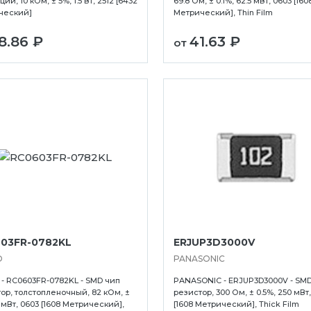
ий, 10 кОм, ± 5%, 1.5 Вт, 2512 [6432
69.8 Ом, ± 0.1%, 62.5 мВт, 0603 [160
ческий]
Метрический], Thin Film
8.86 ₽
41.63 ₽
от
Ухта
Хабаровск
Ханты-Мансийск
03FR-0782KL
ERJUP3D3000V
Хасавюрт
O
PANASONIC
Чебоксары
- RC0603FR-0782KL - SMD чип
PANASONIC - ERJUP3D3000V - SM
Челябинск
ор, толстопленочный, 82 кОм, ±
резистор, 300 Ом, ± 0.5%, 250 мВт
0 мВт, 0603 [1608 Метрический],
[1608 Метрический], Thick Film
Череповец