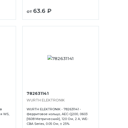
63.6 ₽
от
782631141
WURTH ELEKTRONIK
 в
WURTH ELEKTRONIK - 782631141 -
ия WS,
Ферритовое кольцо, AEC-Q200, 0603
[1608 Метрический], 120 Ом, 2 А, WE-
CBA Series, 0.05 Ом, ± 25%