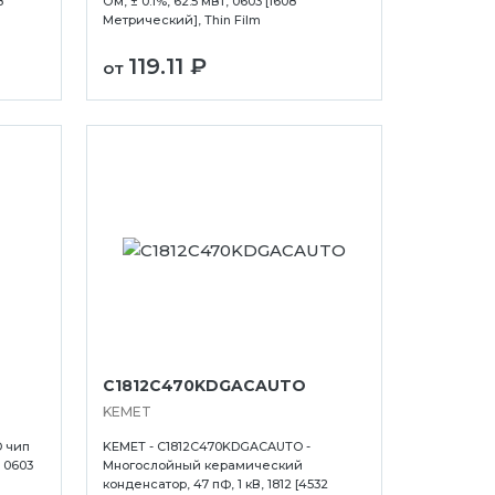
8
Ом, ± 0.1%, 62.5 мВт, 0603 [1608
Метрический], Thin Film
119.11 ₽
от
C1812C470KDGACAUTO
KEMET
D чип
KEMET - C1812C470KDGACAUTO -
, 0603
Многослойный керамический
конденсатор, 47 пФ, 1 кВ, 1812 [4532