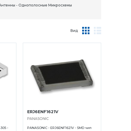
Антенны - Однополосные Микросхемы
Вид
ERJ6ENF1621V
PANASONIC
305 -
PANASONIC - ERJ6ENF1621V - SMD чип