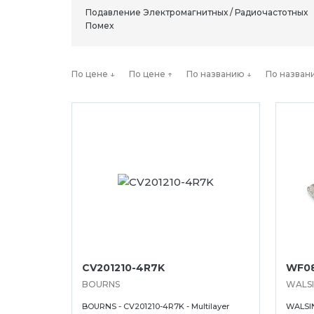
Подавление Электромагнитных / Радиочастотных
Помех
По цене ↓
По цене ↑
По названию ↓
По назван
CV201210-4R7K
WF08
BOURNS
WALS
BOURNS - CV201210-4R7K - Multilayer
WALSIN