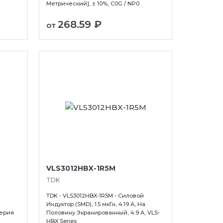
Метрический], ± 10%, C0G / NP0
268.59 ₽
от
VLS3012HBX-1R5M
TDK
TDK - VLS3012HBX-1R5M - Силовой
Индуктор (SMD), 1.5 мкГн, 4.19 А, На
Серия
Половину Экранированный, 4.9 А, VLS-
HBX Series