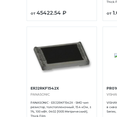
Thick 
а
Сыктывкар
Усолье-Сибирс
45422.54 ₽
1
ск
Тамбов
Уссурийск
от
от
в
Тверь
Уфа
ERJ2RKF1542X
PR01
PANASONIC
VISHA
PANASONIC - ERJ2RKF1542X - SMD чип
VISHAY
резистор, толстопленочный, 15.4 кОм, ±
в скво
1%, 100 мВт, 0402 [1005 Метрический],
Series
Thick Film