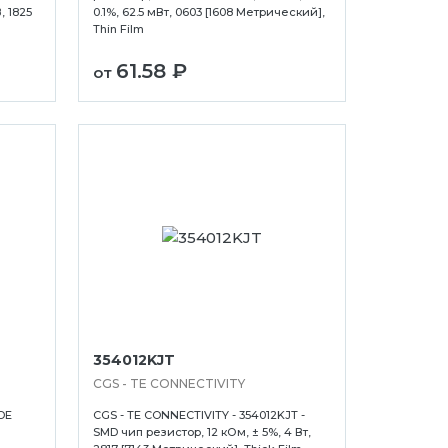
, 1825
0.1%, 62.5 мВт, 0603 [1608 Метрический],
Thin Film
61.58 ₽
от
354012KJT
CGS - TE CONNECTIVITY
DE
CGS - TE CONNECTIVITY - 354012KJT -
SMD чип резистор, 12 кОм, ± 5%, 4 Вт,