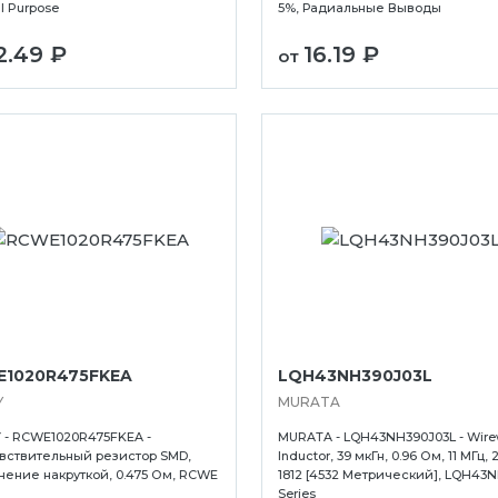
l Purpose
5%, Радиальные Выводы
кое
Черкесск
2.49 ₽
16.19 ₽
Чита
от
Электросталь
1020R475FKEA
LQH43NH390J03L
Y
MURATA
 - RCWE1020R475FKEA -
MURATA - LQH43NH390J03L - Wir
вствительный резистор SMD,
Inductor, 39 мкГн, 0.96 Ом, 11 МГц, 
ение накруткой, 0.475 Ом, RCWE
1812 [4532 Метрический], LQH43
Series