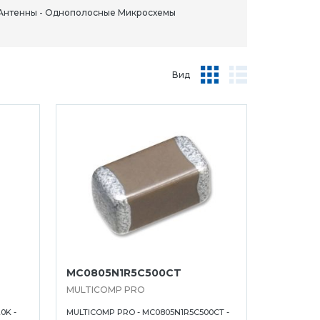
Антенны - Однополосные Микросхемы
Вид
MC0805N1R5C500CT
MULTICOMP PRO
0K -
MULTICOMP PRO - MC0805N1R5C500CT -