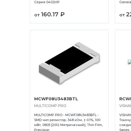
Серия 0402HP
Genera
а
Сыктывкар
Усолье-Сибирс
160.17 ₽
2
ск
Тамбов
Уссурийск
от
от
в
Тверь
Уфа
MCWF08U3483BTL
RCWE
MULTICOMP PRO
VISHA
MULTICOMP PRO - MCWF08U3483BTL -
VISHAY
SMD чип резистор, 348 кОм, ± 0.1%, 100
Токочу
мВт, 0805 [2012 Метрический], Thin Film,
соедин
Precision
Series