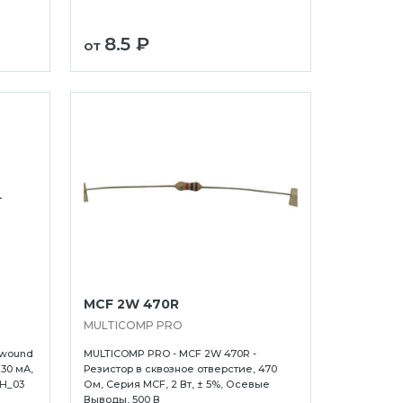
8.5 ₽
от
MCF 2W 470R
MULTICOMP PRO
ewound
MULTICOMP PRO - MCF 2W 470R -
230 мА,
Резистор в сквозное отверстие, 470
NH_03
Ом, Серия MCF, 2 Вт, ± 5%, Осевые
Выводы, 500 В