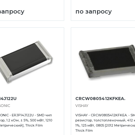
запросу
по запросу
14J122U
CRCW0805412KFKEA.
SONIC
VISHAY
NIC - ERJP14J122U - SMD чип
VISHAY - CRCW0805412KFKEA. - S
р, 1.2 кОм, ± 5%, 500 мВт, 1210
резистор, толстопленочный, 412 
Метрический], Thick Film
1%, 125 мВт, 0805 [2012 Метрическ
Thick Film