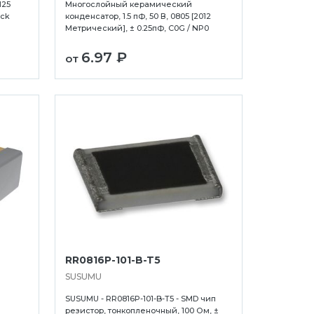
125
Многослойный керамический
ick
конденсатор, 1.5 пФ, 50 В, 0805 [2012
Метрический], ± 0.25пФ, C0G / NP0
6.97 ₽
от
RR0816P-101-B-T5
SUSUMU
SUSUMU - RR0816P-101-B-T5 - SMD чип
резистор, тонкопленочный, 100 Ом, ±