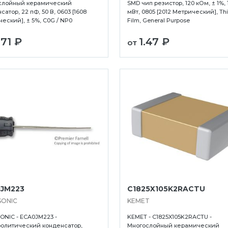
слойный керамический
SMD чип резистор, 120 кОм, ± 1%, 
сатор, 22 пФ, 50 В, 0603 [1608
мВт, 0805 [2012 Метрический], Th
еский], ± 5%, C0G / NP0
Film, General Purpose
.71 ₽
1.47 ₽
от
JM223
C1825X105K2RACTU
SONIC
KEMET
NIC - ECA0JM223 -
KEMET - C1825X105K2RACTU -
олитический конденсатор,
Многослойный керамический