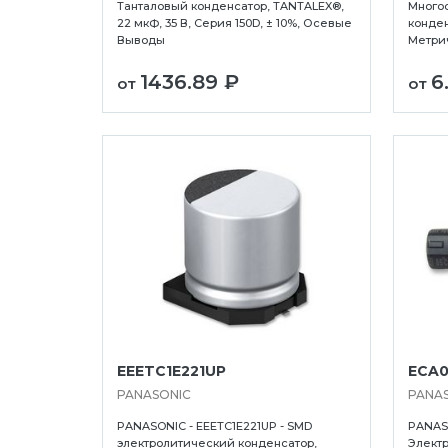
Танталовый конденсатор, TANTALEX®,
Много
22 мкФ, 35 В, Серия 150D, ± 10%, Осевые
конден
Выводы
Метрич
1436.89 ₽
6
от
от
EEETC1E221UP
ECA0
PANASONIC
PANA
PANASONIC - EEETC1E221UP - SMD
PANASO
электролитический конденсатор,
Электр