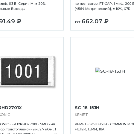
мкФ, 6.3 В, Серия M, ± 20%,
конденсатор, FT-CAP, 1 мкФ, 200 В
льные Выводы
[4564 Метрический], ± 10%, X7R
91.49 ₽
662.07 ₽
от
RHD2701X
SC-18-15JH
SONIC
KEMET
NIC - ERJ2RHD2701X - SMD чип
KEMET - SC-18-15JH - COMMON MO
ор, толстопленочный, 2.7 кОм, ±
FILTER, 1.5MH, 18A