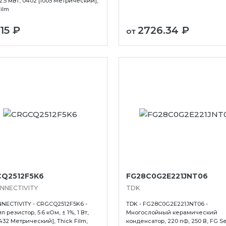
62.5 мВт, 0402 [1005 Метрический],
Film
.15 ₽
2726.34 ₽
от
Ухта
Хабаровск
Ханты-Мансийск
Q2512F5K6
FG28C0G2E221JNT06
Хасавюрт
NNECTIVITY
TDK
Чебоксары
NECTIVITY - CRGCQ2512F5K6 -
TDK - FG28C0G2E221JNT06 -
Челябинск
 резистор, 5.6 кОм, ± 1%, 1 Вт,
Многослойный керамический
6432 Метрический], Thick Film,
конденсатор, 220 пФ, 250 В, FG Ser
Череповец