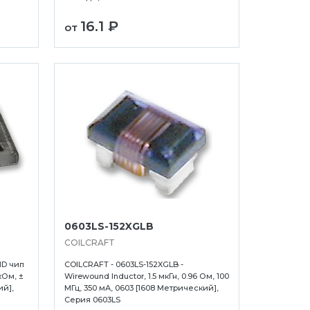
16.1 ₽
от
0603LS-152XGLB
COILCRAFT
MD чип
COILCRAFT - 0603LS-152XGLB -
кОм, ±
Wirewound Inductor, 1.5 мкГн, 0.96 Ом, 100
ий],
МГц, 350 мА, 0603 [1608 Метрический],
Серия 0603LS