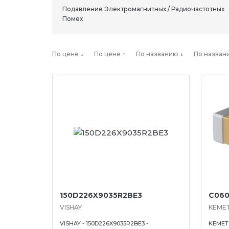
Подавление Электромагнитных / Радиочастотных
Помех
По цене ↓
По цене ↑
По названию ↓
По назван
150D226X9035R2BE3
C060
VISHAY
KEME
VISHAY - 150D226X9035R2BE3 -
KEMET 