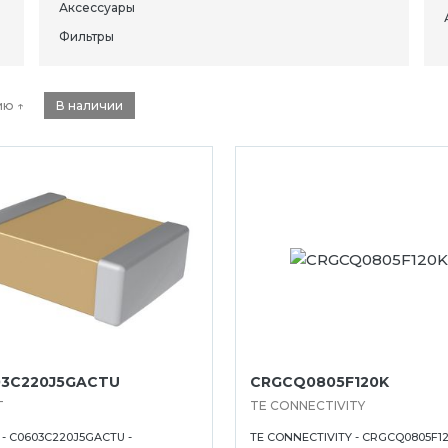
Аксессуары
Фильтры
ию ↑
В наличии
3C220J5GACTU
CRGCQ0805F120K
T
TE CONNECTIVITY
- C0603C220J5GACTU -
TE CONNECTIVITY - CRGCQ0805F12