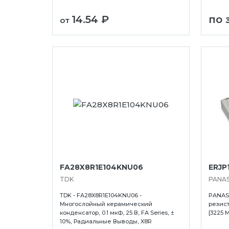
14.54 ₽
по 
от
FA28X8R1E104KNU06
ERJP
TDK
PANA
TDK - FA28X8R1E104KNU06 -
PANASO
Многослойный керамический
резисто
конденсатор, 0.1 мкФ, 25 В, FA Series, ±
[3225 
10%, Радиальные Выводы, X8R