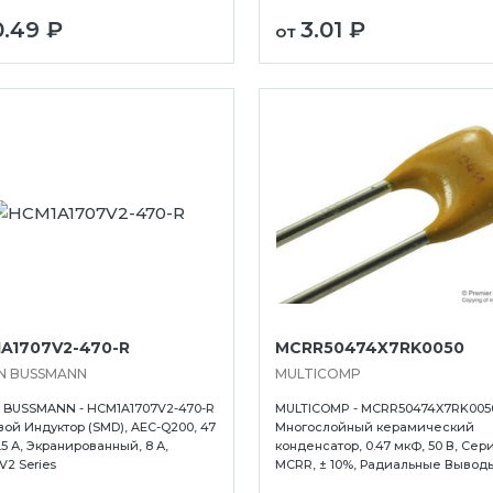
0.49 ₽
3.01 ₽
от
A1707V2-470-R
MCRR50474X7RK0050
N BUSSMANN
MULTICOMP
 BUSSMANN - HCM1A1707V2-470-R
MULTICOMP - MCRR50474X7RK0050
вой Индуктор (SMD), AEC-Q200, 47
Многослойный керамический
5.5 А, Экранированный, 8 А,
конденсатор, 0.47 мкФ, 50 В, Сер
2 Series
MCRR, ± 10%, Радиальные Выводы