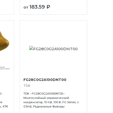
183.59 ₽
от
FG28C0G2A100DNT00
TDK
 -
TDK - FG28C0G2A100DNT00 -
Многослойный керамический
ия
конденсатор, 10 пФ, 100 В, FG Series, ±
, X7R
0.5пФ, Радиальные Выводы