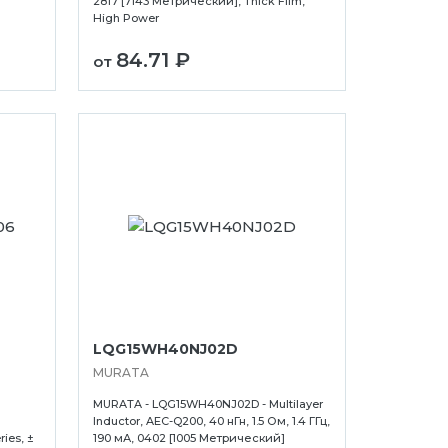
2817 [7143 Метрический], Thick Film,
High Power
84.71 ₽
от
LQG15WH40NJ02D
MURATA
MURATA - LQG15WH40NJ02D - Multilayer
Inductor, AEC-Q200, 40 нГн, 1.5 Ом, 1.4 ГГц,
ies, ±
190 мА, 0402 [1005 Метрический]