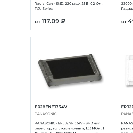
Radial Can - SMD, 220 мкФ, 25 В, 0.2 Ом,
22000 
TCU Series
Радиа
117.09 ₽
4
от
от
ERJ8ENF1334V
ERJ2
PANASONIC
PANA
PANASONIC - ERJ8ENF1334V - SMD чип
PANASO
резистор, толстопленочный, 1.33 МОм, ±
резист