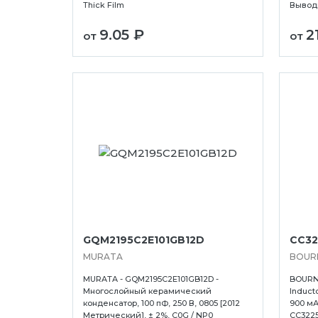
Thick Film
Выводы
а
Сыктывкар
Усолье-Сибирс
9.05 ₽
2
ск
Тамбов
Уссурийск
от
от
в
Тверь
Уфа
GQM2195C2E101GB12D
CC32
MURATA
BOUR
MURATA - GQM2195C2E101GB12D -
BOURNS
Многослойный керамический
Inducto
конденсатор, 100 пФ, 250 В, 0805 [2012
900 мА
Метрический], ± 2%, C0G / NP0
CC3225