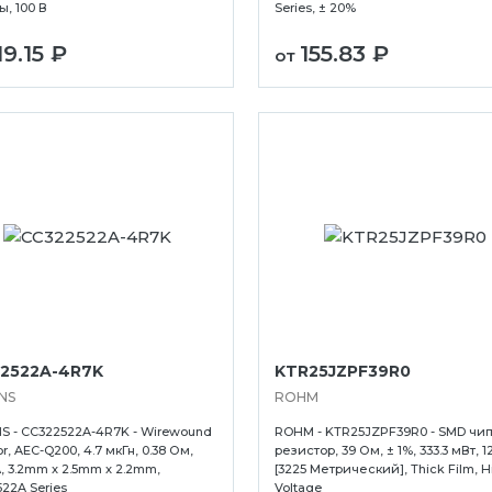
, 100 В
Series, ± 20%
кое
Черкесск
19.15 ₽
155.83 ₽
Чита
от
Электросталь
2522A-4R7K
KTR25JZPF39R0
NS
ROHM
 - CC322522A-4R7K - Wirewound
ROHM - KTR25JZPF39R0 - SMD чи
r, AEC-Q200, 4.7 мкГн, 0.38 Ом,
резистор, 39 Ом, ± 1%, 333.3 мВт, 1
, 3.2mm x 2.5mm x 2.2mm,
[3225 Метрический], Thick Film, H
22A Series
Voltage