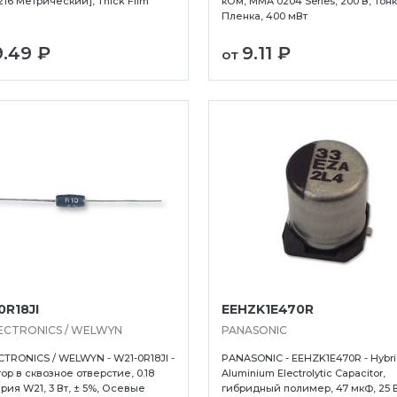
3216 Метрический], Thick Film
кОм, MMA 0204 Series, 200 В, Тон
Пленка, 400 мВт
9.49 ₽
9.11 ₽
от
Ухта
Хабаровск
Ханты-Мансийск
0R18JI
EEHZK1E470R
Хасавюрт
ECTRONICS / WELWYN
PANASONIC
Чебоксары
CTRONICS / WELWYN - W21-0R18JI -
PANASONIC - EEHZK1E470R - Hybr
Челябинск
ор в сквозное отверстие, 0.18
Aluminium Electrolytic Capacitor,
рия W21, 3 Вт, ± 5%, Осевые
гибридный полимер, 47 мкФ, 25 В
Череповец