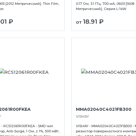
805 [2012 Метрический], Thin Film,
0.17 Ом, 3.1 ГГц, 700 мА, 0603 [1608
on
Метрический], Серия L-14W
.01 ₽
18.91 ₽
от
2061R00FKEA
MMA02040C4021FB300
Y
VISHAY
 - RCS12061R00FKEA - SMD чип
VISHAY - MMA02040C4021FB300 - 
р, Anti-Surge, 1 Ом, ± 1%, 500 мВт,
резистор поверхностного монтажа