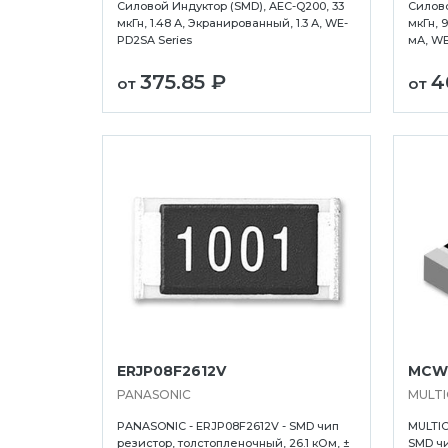
Силовой Индуктор (SMD), AEC-Q200, 33
Силово
мкГн, 1.48 А, Экранированный, 1.3 А, WE-
мкГн, 
PD2SA Series
мА, WE
375.85 ₽
4
от
от
ERJP08F2612V
MCW
PANASONIC
MULT
PANASONIC - ERJP08F2612V - SMD чип
MULTIC
резистор, толстопленочный, 26.1 кОм, ±
SMD чип