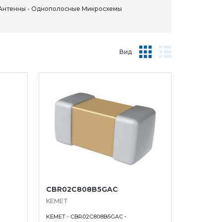
Антенны - Однополосные Микросхемы
Вид
CBR02C808B5GAC
KEMET
KEMET - CBR02C808B5GAC -