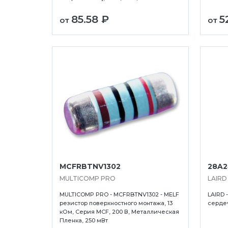
85.58 ₽
5
от
от
MCFRBTNV1302
28A2
MULTICOMP PRO
LAIRD
MULTICOMP PRO - MCFRBTNV1302 - MELF
LAIRD 
резистор поверхностного монтажа, 13
сердеч
кОм, Серия MCF, 200 В, Металлическая
Пленка, 250 мВт