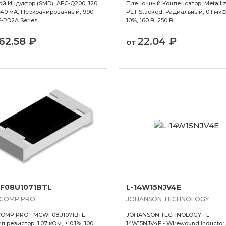
й Индуктор (SMD), AEC-Q200, 120
Пленочный Конденсатор, Metalli
940 мА, Неэкранированный, 990
PET Stacked, Радиальный, 0.1 мкФ
-PD2A Series
10%, 160 В, 250 В
62.58 ₽
22.04 ₽
от
F08U1071BTL
L-14W15NJV4E
ICOMP PRO
JOHANSON TECHNOLOGY
OMP PRO - MCWF08U1071BTL -
JOHANSON TECHNOLOGY - L-
 резистор, 1.07 кОм, ± 0.1%, 100
14W15NJV4E - Wirewound Inductor, 