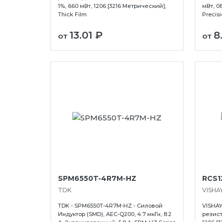
1%, 660 мВт, 1206 [3216 Метрический],
мВт, 0
Thick Film
Precisi
13.01 ₽
8
от
от
SPM6550T-4R7M-HZ
RCS1
TDK
VISHA
TDK - SPM6550T-4R7M-HZ - Силовой
VISHAY
Индуктор (SMD), AEC-Q200, 4.7 мкГн, 8.2
резисто