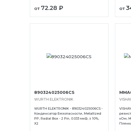
72.28 ₽
3
от
от
890324025006CS
MMA
WURTH ELEKTRONIK
VISHA
WURTH ELEKTRONIK - 890324025006CS -
VISHAY
Конденсатор Безопасности, Metallized
резист
PP, Radial Box - 2 Pin, 0.033 мкФ, ± 10%,
кОм, M
X2
Пленка