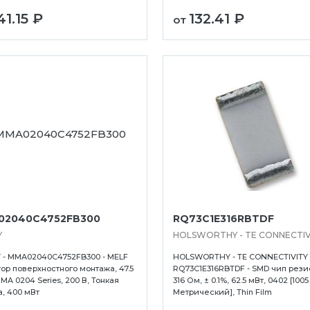
41.15 ₽
132.41 ₽
от
02040C4752FB300
RQ73C1E316RBTDF
Y
HOLSWORTHY - TE CONNECTIV
 - MMA02040C4752FB300 - MELF
HOLSWORTHY - TE CONNECTIVITY 
ор поверхностного монтажа, 47.5
RQ73C1E316RBTDF - SMD чип рези
MA 0204 Series, 200 В, Тонкая
316 Ом, ± 0.1%, 62.5 мВт, 0402 [1005
, 400 мВт
Метрический], Thin Film