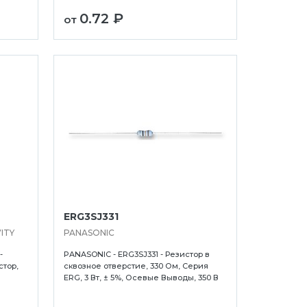
0.72 ₽
от
ERG3SJ331
ITY
PANASONIC
-
PANASONIC - ERG3SJ331 - Резистор в
стор,
сквозное отверстие, 330 Ом, Серия
ERG, 3 Вт, ± 5%, Осевые Выводы, 350 В