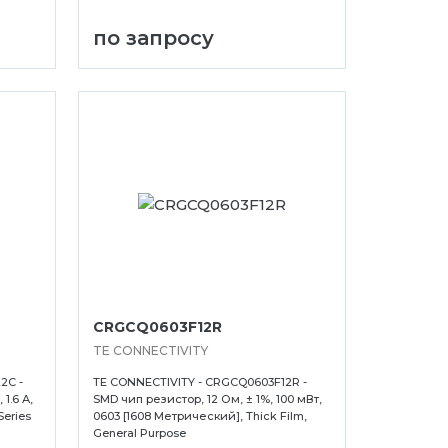
по запросу
CRGCQ0603F12R
TE CONNECTIVITY
2C -
TE CONNECTIVITY - CRGCQ0603F12R -
1.6 А,
SMD чип резистор, 12 Ом, ± 1%, 100 мВт,
Series
0603 [1608 Метрический], Thick Film,
General Purpose