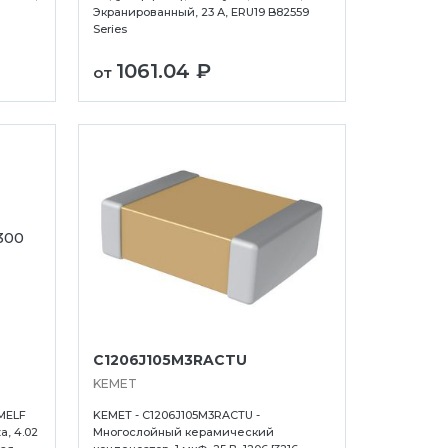
Экранированный, 23 А, ERU19 B82559
Series
1061.04 ₽
от
C1206J105M3RACTU
KEMET
MELF
KEMET - C1206J105M3RACTU -
, 4.02
Многослойный керамический