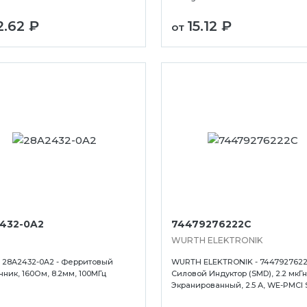
2.62 ₽
15.12 ₽
от
432-0A2
74479276222C
WURTH ELEKTRONIK
- 28A2432-0A2 - Ферритовый
WURTH ELEKTRONIK - 7447927622
ник, 160Ом, 8.2мм, 100МГц
Силовой Индуктор (SMD), 2.2 мкГн, 
Экранированный, 2.5 А, WE-PMCI 