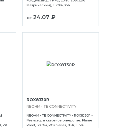
кая
конденсатор, 1 мкФ, 25 В, 1206 [3216
Метрический], ± 20%, X7R
24.07 ₽
от
ROX8J30R
NEOHM - TE CONNECTIVITY
id
NEOHM - TE CONNECTIVITY - ROX8J30R -
Резистор в сквозное отверстие, Flame
, ZK
Proof, 30 Ом, ROX Series, 8 Вт, ± 5%,