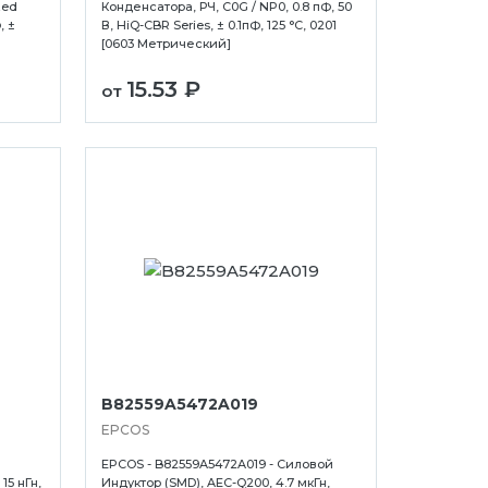
zed
Конденсатора, РЧ, C0G / NP0, 0.8 пФ, 50
, ±
В, HiQ-CBR Series, ± 0.1пФ, 125 °C, 0201
[0603 Метрический]
15.53 ₽
от
B82559A5472A019
EPCOS
EPCOS - B82559A5472A019 - Силовой
15 нГн,
Индуктор (SMD), AEC-Q200, 4.7 мкГн,