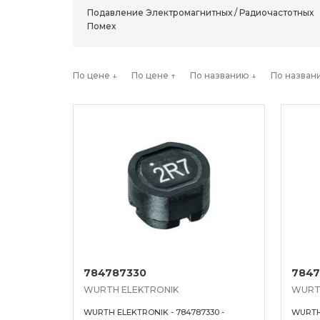
Подавление Электромагнитных / Радиочастотных
Помех
По цене ↓
По цене ↑
По названию ↓
По назван
784787330
7847
WURTH ELEKTRONIK
WURT
WURTH ELEKTRONIK - 784787330 -
WURTH 