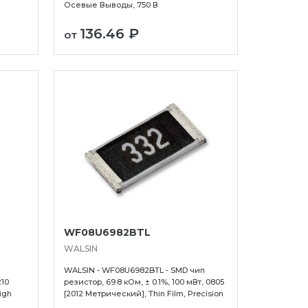
Осевые Выводы, 750 В
136.46 ₽
от
WF08U6982BTL
WALSIN
п
WALSIN - WF08U6982BTL - SMD чип
210
резистор, 69.8 кОм, ± 0.1%, 100 мВт, 0805
igh
[2012 Метрический], Thin Film, Precision