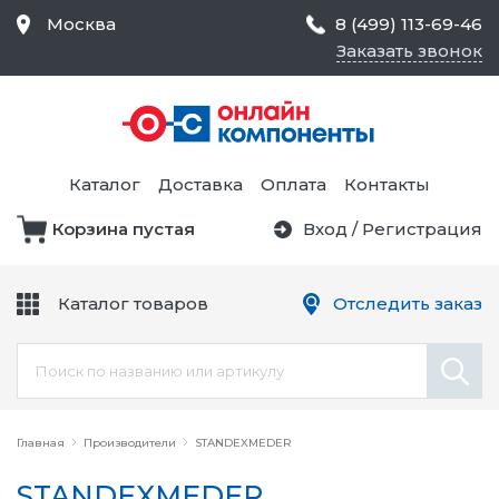
Москва
8 (499) 113-69-46
Заказать звонок
Средства Контроля
Статического
Электричества и
Тестирование и
Обеспечения
Измерение
Безопасности,
Каталог
Доставка
Оплата
Контакты
Товары для Чистых
Комнат
Корзина пустая
Вход
/
Регистрация
Устройства Защиты
Трансформаторы
Электроцепей
Каталог товаров
Отследить заказ
Устройства Подачи
Питания и Защиты
Химикаты и Клеи
Цепи
Главная
Производители
STANDEXMEDER
STANDEXMEDER