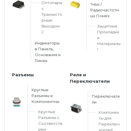
Оптопары
тных /
с
Радиочастотн
Транзисто
ых Помех
рным
Выходом
Защитные
2
Прокладки
и
Индикаторы
Материалы
в Панель,
1
Основания и
Линзы
Разъемы
Реле и
Переключатели
Круглые
Разъемы и
Переключате
Компонентны
ли
ань
Липецк
Нижний Новгород
Петропавлов
Круглые
Компонен
ининград
Магадан
Новокузнецк
Подольск
Разъемы с
ты для
уга
Магас
Новороссийск
Псков
Соответств
Переключ
ием
ателей
мерово
Магнитогорск
Новосибирск
Пятигорск