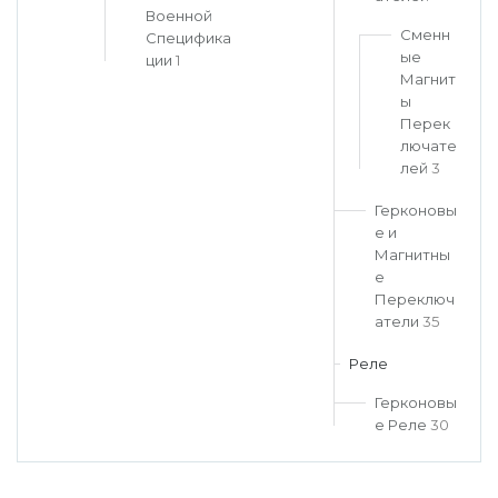
Военной
ров
Майкоп
Омск
Ростов-на-Д
Сменн
Специфика
ые
снодар
Махачкала
Оренбург
Рязань
ции
1
Магнит
сноярск
Междуреченск
Орёл
Салехард
ы
ган
Мурманск
Пенза
Самара
Перек
лючате
ск
Нальчик
Пермь
Саранск
лей
3
зыл
Нарьян-Мар
Петрозаводск
Саратов
Герконовы
е и
Магнитны
е
Переключ
атели
35
Реле
Герконовы
е Реле
30