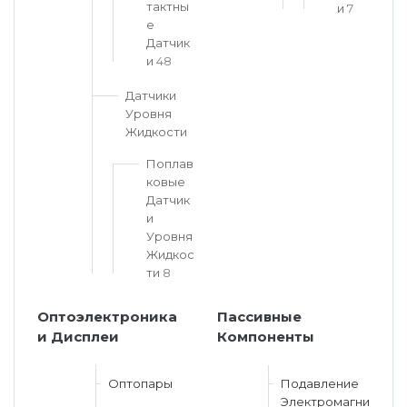
тактны
и
7
е
Датчик
и
48
Датчики
Уровня
Жидкости
Поплав
ковые
Датчик
и
Уровня
Жидкос
ти
8
Оптоэлектроника
Пассивные
и Дисплеи
Компоненты
Оптопары
Подавление
Электромагни