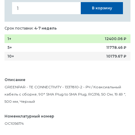
В корзину
Срок поставки:
4-7 недель
1+
12400.06
₽
5+
11778.46
₽
10+
10179.67
₽
Описание
GREENPAR - TE CONNECTIVITY - 1337810-2 - РЧ / Коаксиальный
кабель с сборке, 90° SMA Plug to SMA Plug, RG316, 50 Ом, 19.69 ",
500 мм, Черный
Номенклатурный номер
OC1056174