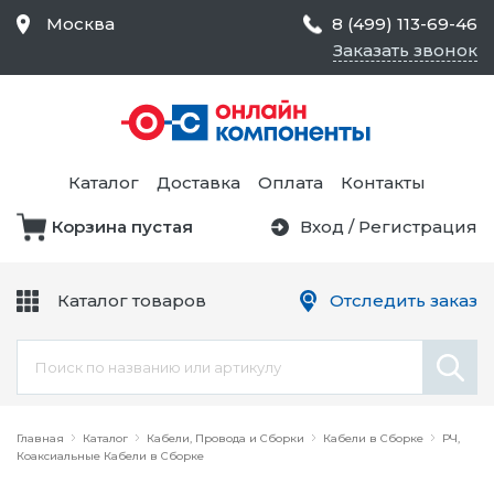
Москва
8 (499) 113-69-46
Заказать звонок
Средства Контроля
Статического
Электричества и
Тестирование и
Обеспечения
Измерение
Безопасности,
Каталог
Доставка
Оплата
Контакты
Товары для Чистых
Комнат
Корзина пустая
Вход
/
Регистрация
Устройства Защиты
Трансформаторы
Электроцепей
Каталог товаров
Отследить заказ
Устройства Подачи
Питания и Защиты
Химикаты и Клеи
Цепи
Электрическое
Главная
Оборудование
Каталог
Кабели, Провода и Сборки
Кабели в Сборке
РЧ,
Коаксиальные Кабели в Сборке