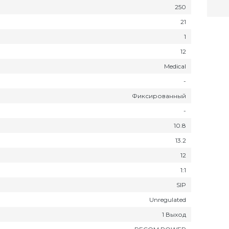
250
21
1
12
Medical
-
Фиксированный
-
10.8
13.2
12
1:1
SIP
Unregulated
1 Выход