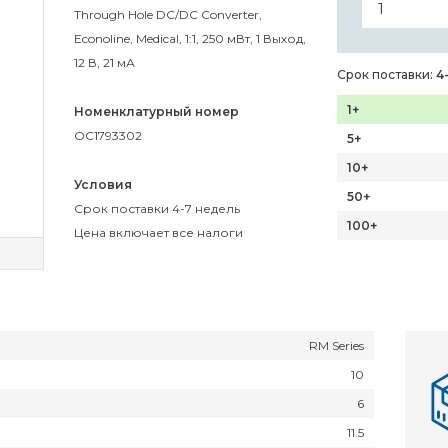
Through Hole DC/DC Converter,
Econoline, Medical, 1:1, 250 мВт, 1 Выход,
12 В, 21 мА
Срок поставки:
4
1+
Номенклатурный номер
OC1793302
5+
10+
Условия
50+
Срок поставки 4-7 недель
100+
Цена включает все налоги
RM Series
10
6
11.5