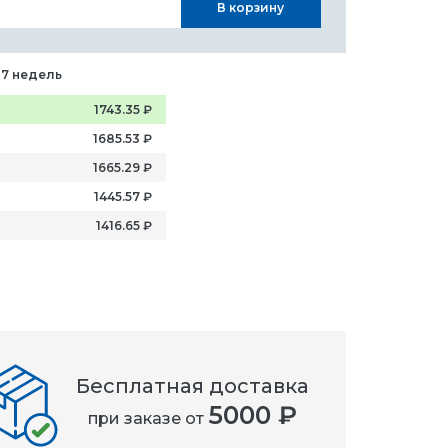
В корзину
-7 недель
1743.35
₽
1685.53
₽
1665.29
₽
1445.57
₽
1416.65
₽
Бесплатная доставка
5000 ₽
при заказе от