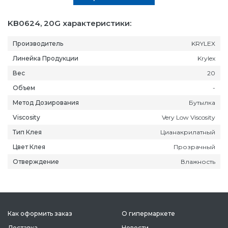
KB0624, 20G характеристики:
Производитель
KRYLEX
Линейка Продукции
Krylex
Вес
20
Объем
-
Метод Дозирования
Бутылка
Viscosity
Very Low Viscosity
Тип Клея
Цианакрилатный
Цвет Клея
Прозрачный
Отверждение
Влажность
Как оформить заказ
О гипермаркете
Доставка
Новости