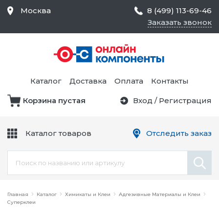
Москва
8 (499) 113-69-46
Заказать звонок
Средства Контроля
Статического
Электричества и
Тестирование и
Обеспечения
Измерение
Безопасности,
Каталог
Доставка
Оплата
Контакты
Товары для Чистых
Комнат
Корзина пустая
Вход
/
Регистрация
Устройства Защиты
Трансформаторы
Электроцепей
Каталог товаров
Отследить заказ
Устройства Подачи
Питания и Защиты
Химикаты и Клеи
Цепи
Электрическое
Главная
Оборудование
Каталог
Химикаты и Клеи
Адгезивные Материалы и Клеи
Суперклеи