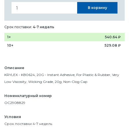
В корзину
Срок поставки:
4-7 недель
1+
540.64
₽
10+
529.08
₽
Описание
KRYLEX - KB0624, 20G - Instant Adhesive, For Plastic & Rubber, Very
Low Viscosity, Wicking Grade, 20g, Non-Clog Cap
Номенклатурный номер
OC2908829
Условия
Срок поставки 4-7 недель