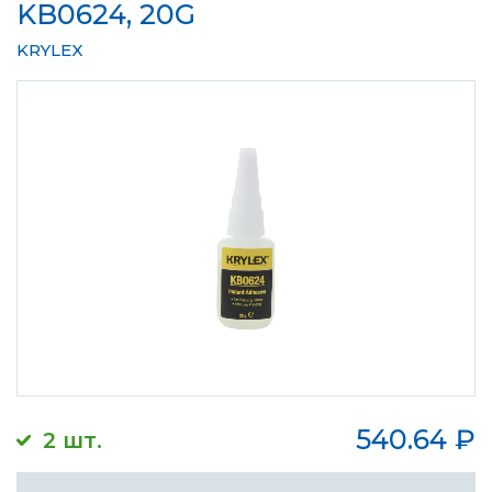
KB0624, 20G
KRYLEX
540.64
₽
2 шт.