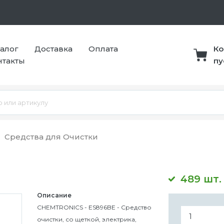
талог
Доставка
Оплата
Ко
нтакты
пу
Средства для Очистки
489 шт.
Описание
CHEMTRONICS - ES896BE - Средство
очистки, со щеткой, электрика,