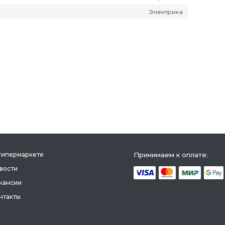
Электрика
гипермаркете
Принимаем к оплате:
вости
кансии
нтакты